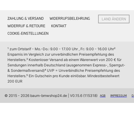
Interieur
Navigation Update
Kommunikation & Information
ZAHLUNG & VERSAND
WIDERRUFSBELEHRUNG
LAND ÄNDERN
Winterkompletträder
Sommerkompletträder
WIDERRUF & RETOURE
KONTAKT
Räderzubehör
COOKIE-EINSTELLUNGEN
Felgen
Reifen
Sicherheit
¹ zum Ortstarif - Mo.-Do.: 9.00 - 17.00 Uhr , Fr.: 9.00 - 16.00 Uhr
² 
Ersparnis im Vergleich zur unverbindlichen Preisempfehlung des 
BMW X7 Accessories
Herstellers.
³ Kostenloser Versand ab einem Warenwert von 200 € für 
M Performance
Sendungen innerhalb Deutschland (ausgenommen Express-, Sperrgut- 
Transport & Gepäck
& Sondermaßversand)
⁴ UVP = Unverbindliche Preisempfehlung des 
Exterieur
Herstellers.
⁵ Ein Gutschein pro Kunde einlösbar. Mindestbestellwert 
Interieur
200 EUR
Navigation Update
Kommunikation & Information
Winterkompletträder
© 2015 - 2026 baum-bmwshop24.de
 | V0.15.6 (115318)
AGB
IMPRESSUM
D
Sommerkompletträder
Räderzubehör
Felgen
Reifen
Sicherheit
BMW iX Zubehör