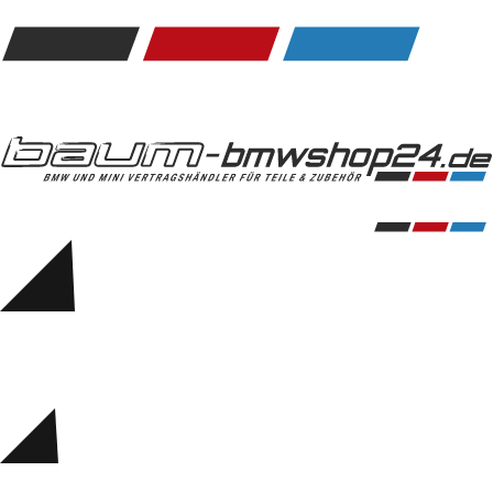
Kommunikation & Information
Winterkompletträder
Sommerkompletträder
Räderzubehör
Felgen
Reifen
Sicherheit
BMW 5er Accessories
M Performance
Transport & Gepäck
Exterieur
Interieur
Navigation Update
Kommunikation & Information
Winterkompletträder
Sommerkompletträder
Räderzubehör
Felgen
Reifen
Sicherheit
BMW 6er Accessories
M Performance
BMW Zubehör
Transport & Gepäck