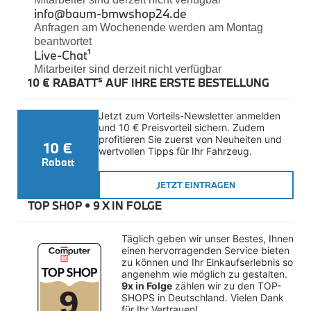
Felgen
info@baum-bmwshop24.de
Reifen
Anfragen am Wochenende werden am Montag
Sicherheit
beantwortet
Live-Chat
¹
BMW iX3 Zubehör
Mitarbeiter sind derzeit nicht verfügbar
M Performance
10 € RABATT⁵ AUF IHRE ERSTE BESTELLUNG
e-Mobilität
Transport & Gepäck
Exterieur
Jetzt zum Vorteils-Newsletter anmelden 
Interieur
und 10 € Preisvorteil sichern. Zudem 
Kommunikation & Information
profitieren Sie zuerst von Neuheiten und 
10 €
Winterkompletträder
wertvollen Tipps für Ihr Fahrzeug.
Sommerkompletträder
Rabatt
Räderzubehör
Felgen
JETZT EINTRAGEN
Reifen
TOP SHOP • 
9 X IN FOLGE
Sicherheit
BMW X4 Accessories
Täglich geben wir unser Bestes, Ihnen 
M Performance
einen hervorragenden Service bieten 
Transport & Gepäck
zu können und Ihr Einkaufserlebnis so 
Exterieur
angenehm wie möglich zu gestalten. 
Interieur
9x in Folge
 zählen wir zu den TOP-
Navigation Update
SHOPS in Deutschland. Vielen Dank 
Kommunikation & Information
für Ihr Vertrauen!