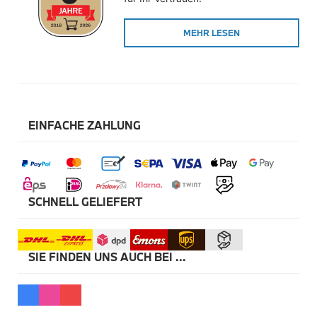
Winterkompletträder
Sommerkompletträder
MEHR LESEN
Räderzubehör
Felgen
Reifen
Sicherheit
BMW X5 Accessories
M Performance
Transport & Gepäck
EINFACHE ZAHLUNG
Exterieur
Interieur
Navigation Update
Kommunikation & Information
Winterkompletträder
Sommerkompletträder
SCHNELL GELIEFERT
Räderzubehör
Felgen
Reifen
Sicherheit
SIE FINDEN UNS AUCH BEI ...
BMW X6 Accessories
M Performance
Transport & Gepäck
Exterieur