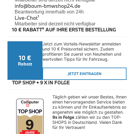
Felgen
info@baum-bmwshop24.de
Reifen
Beantwortung innerhalb von 24h
Sicherheit
Live-Chat
¹
Mitarbeiter sind derzeit nicht verfügbar
BMW iX3 Zubehör
10 € RABATT⁵ AUF IHRE ERSTE BESTELLUNG
M Performance
e-Mobilität
Transport & Gepäck
Jetzt zum Vorteils-Newsletter anmelden 
Exterieur
und 10 € Preisvorteil sichern. Zudem 
Interieur
profitieren Sie zuerst von Neuheiten und 
10 €
Kommunikation & Information
wertvollen Tipps für Ihr Fahrzeug.
Winterkompletträder
Rabatt
Sommerkompletträder
JETZT EINTRAGEN
Räderzubehör
Felgen
TOP SHOP • 
9 X IN FOLGE
Reifen
Sicherheit
Täglich geben wir unser Bestes, Ihnen 
BMW X4 Zubehör
einen hervorragenden Service bieten 
M Performance
zu können und Ihr Einkaufserlebnis so 
Transport & Gepäck
angenehm wie möglich zu gestalten. 
Exterieur
9x in Folge
 zählen wir zu den TOP-
Interieur
SHOPS in Deutschland. Vielen Dank 
für Ihr Vertrauen!
Navigation Update
Kommunikation & Information