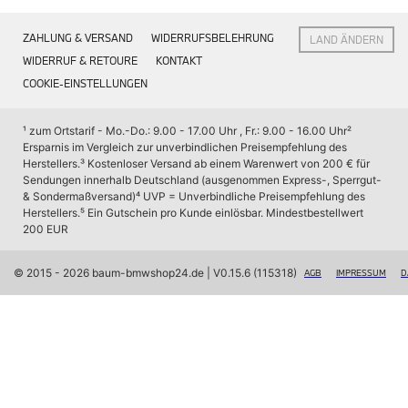
Interieur
Navigation Update
ZAHLUNG & VERSAND
WIDERRUFSBELEHRUNG
LAND ÄNDERN
Kommunikation & Information
Winterkompletträder
WIDERRUF & RETOURE
KONTAKT
Sommerkompletträder
COOKIE-EINSTELLUNGEN
Räderzubehör
Felgen
Reifen
¹ zum Ortstarif - Mo.-Do.: 9.00 - 17.00 Uhr , Fr.: 9.00 - 16.00 Uhr
² 
Sicherheit
Ersparnis im Vergleich zur unverbindlichen Preisempfehlung des 
Herstellers.
³ Kostenloser Versand ab einem Warenwert von 200 € für 
BMW X7 Zubehör
Sendungen innerhalb Deutschland (ausgenommen Express-, Sperrgut- 
M Performance
& Sondermaßversand)
⁴ UVP = Unverbindliche Preisempfehlung des 
Transport & Gepäck
Herstellers.
⁵ Ein Gutschein pro Kunde einlösbar. Mindestbestellwert 
Exterieur
200 EUR
Interieur
Navigation Update
Kommunikation & Information
© 2015 - 2026 baum-bmwshop24.de
 | V0.15.6 (115318)
AGB
IMPRESSUM
D
Winterkompletträder
Sommerkompletträder
Räderzubehör
Felgen
Reifen
Sicherheit
BMW iX Zubehör