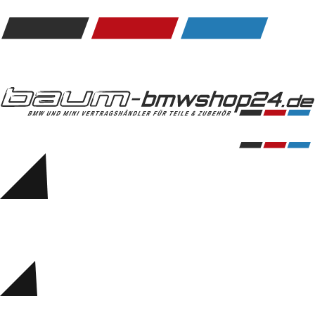
Kommunikation & Information
Winterkompletträder
Sommerkompletträder
Räderzubehör
Felgen
Reifen
Sicherheit
BMW 5er Zubehör
M Performance
Transport & Gepäck
Exterieur
Interieur
Navigation Update
Kommunikation & Information
Winterkompletträder
Sommerkompletträder
Räderzubehör
Felgen
Reifen
Sicherheit
BMW 6er Zubehör
M Performance
BMW Zubehör
Transport & Gepäck