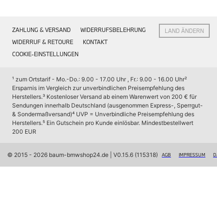
Interieur
Navigation Update
Kommunikation & Information
ZAHLUNG & VERSAND
WIDERRUFSBELEHRUNG
LAND ÄNDERN
Winterkompletträder
Sommerkompletträder
WIDERRUF & RETOURE
KONTAKT
Räderzubehör
COOKIE-EINSTELLUNGEN
Felgen
Reifen
Sicherheit
¹ zum Ortstarif - Mo.-Do.: 9.00 - 17.00 Uhr , Fr.: 9.00 - 16.00 Uhr
² 
Ersparnis im Vergleich zur unverbindlichen Preisempfehlung des 
BMW X7 Zubehör
Herstellers.
³ Kostenloser Versand ab einem Warenwert von 200 € für 
M Performance
Sendungen innerhalb Deutschland (ausgenommen Express-, Sperrgut- 
Transport & Gepäck
& Sondermaßversand)
⁴ UVP = Unverbindliche Preisempfehlung des 
Exterieur
Herstellers.
⁵ Ein Gutschein pro Kunde einlösbar. Mindestbestellwert 
Interieur
200 EUR
Navigation Update
Kommunikation & Information
Winterkompletträder
© 2015 - 2026 baum-bmwshop24.de
 | V0.15.6 (115318)
AGB
IMPRESSUM
D
Sommerkompletträder
Räderzubehör
Felgen
Reifen
Sicherheit
BMW iX Zubehör