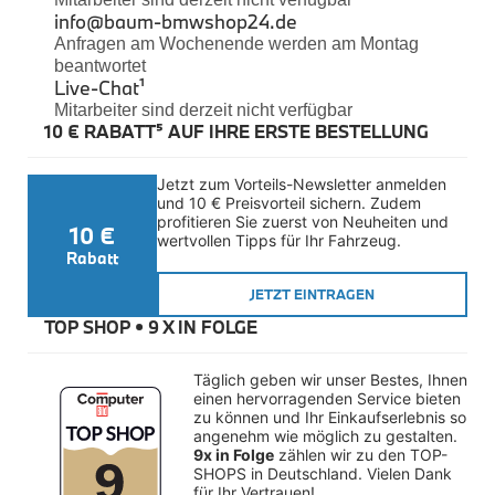
Felgen
info@baum-bmwshop24.de
Reifen
Anfragen am Wochenende werden am Montag
Sicherheit
beantwortet
Live-Chat
¹
BMW iX3 Zubehör
Mitarbeiter sind derzeit nicht verfügbar
M Performance
10 € RABATT⁵ AUF IHRE ERSTE BESTELLUNG
e-Mobilität
Transport & Gepäck
Exterieur
Jetzt zum Vorteils-Newsletter anmelden 
Interieur
und 10 € Preisvorteil sichern. Zudem 
Kommunikation & Information
profitieren Sie zuerst von Neuheiten und 
10 €
Winterkompletträder
wertvollen Tipps für Ihr Fahrzeug.
Sommerkompletträder
Rabatt
Räderzubehör
Felgen
JETZT EINTRAGEN
Reifen
TOP SHOP • 
9 X IN FOLGE
Sicherheit
BMW X4 Zubehör
Täglich geben wir unser Bestes, Ihnen 
M Performance
einen hervorragenden Service bieten 
Transport & Gepäck
zu können und Ihr Einkaufserlebnis so 
Exterieur
angenehm wie möglich zu gestalten. 
Interieur
9x in Folge
 zählen wir zu den TOP-
Navigation Update
SHOPS in Deutschland. Vielen Dank 
Kommunikation & Information
für Ihr Vertrauen!