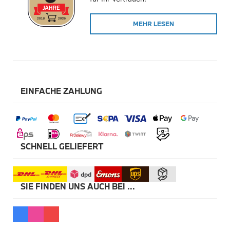
Winterkompletträder
Sommerkompletträder
MEHR LESEN
Räderzubehör
Felgen
Reifen
Sicherheit
BMW X5 Zubehör
M Performance
Transport & Gepäck
EINFACHE ZAHLUNG
Exterieur
Interieur
Navigation Update
Kommunikation & Information
Winterkompletträder
Sommerkompletträder
SCHNELL GELIEFERT
Räderzubehör
Felgen
Reifen
Sicherheit
SIE FINDEN UNS AUCH BEI ...
BMW X6 Zubehör
M Performance
Transport & Gepäck
Exterieur