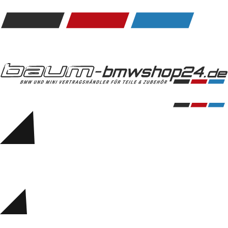
Kommunikation & Information
Winterkompletträder
Sommerkompletträder
Räderzubehör
Felgen
Reifen
Sicherheit
BMW 5er Zubehör
M Performance
Transport & Gepäck
Exterieur
Interieur
Navigation Update
Kommunikation & Information
Winterkompletträder
Sommerkompletträder
Räderzubehör
Felgen
Reifen
Sicherheit
BMW 6er Zubehör
M Performance
BMW Zubehör
Transport & Gepäck