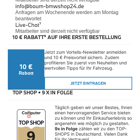
Felgen
info@baum-bmwshop24.de
Reifen
Anfragen am Wochenende werden am Montag
Sicherheit
beantwortet
Live-Chat
¹
BMW iX3 Zubehör
Mitarbeiter sind derzeit nicht verfügbar
M Performance
10 € RABATT⁵ AUF IHRE ERSTE BESTELLUNG
e-Mobilität
Transport & Gepäck
Exterieur
Jetzt zum Vorteils-Newsletter anmelden 
Interieur
und 10 € Preisvorteil sichern. Zudem 
Kommunikation & Information
profitieren Sie zuerst von Neuheiten und 
10 €
Winterkompletträder
wertvollen Tipps für Ihr Fahrzeug.
Sommerkompletträder
Rabatt
Räderzubehör
Felgen
JETZT EINTRAGEN
Reifen
TOP SHOP • 
9 X IN FOLGE
Sicherheit
BMW X4 Zubehör
Täglich geben wir unser Bestes, Ihnen 
M Performance
einen hervorragenden Service bieten 
Transport & Gepäck
zu können und Ihr Einkaufserlebnis so 
Exterieur
angenehm wie möglich zu gestalten. 
Interieur
9x in Folge
 zählen wir zu den TOP-
Navigation Update
SHOPS in Deutschland. Vielen Dank 
Kommunikation & Information
für Ihr Vertrauen!