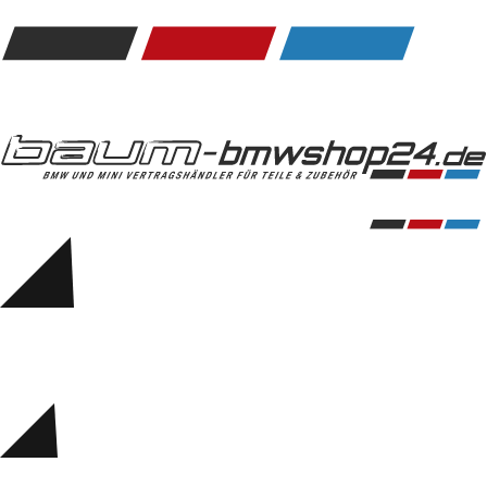
Kommunikation & Information
Winterkompletträder
Sommerkompletträder
Räderzubehör
Felgen
Reifen
Sicherheit
BMW 5er Zubehör
M Performance
Transport & Gepäck
Exterieur
Interieur
Navigation Update
Kommunikation & Information
Winterkompletträder
Sommerkompletträder
Räderzubehör
Felgen
Reifen
Sicherheit
BMW 6er Zubehör
M Performance
BMW Zubehör
Transport & Gepäck