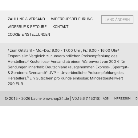
Interieur
Navigation Update
Kommunikation & Information
ZAHLUNG & VERSAND
WIDERRUFSBELEHRUNG
LAND ÄNDERN
Winterkompletträder
Sommerkompletträder
WIDERRUF & RETOURE
KONTAKT
Räderzubehör
COOKIE-EINSTELLUNGEN
Felgen
Reifen
Sicherheit
¹ zum Ortstarif - Mo.-Do.: 9.00 - 17.00 Uhr , Fr.: 9.00 - 16.00 Uhr
² 
Ersparnis im Vergleich zur unverbindlichen Preisempfehlung des 
BMW X7 Zubehör
Herstellers.
³ Kostenloser Versand ab einem Warenwert von 200 € für 
M Performance
Sendungen innerhalb Deutschland (ausgenommen Express-, Sperrgut- 
Transport & Gepäck
& Sondermaßversand)
⁴ UVP = Unverbindliche Preisempfehlung des 
Exterieur
Herstellers.
⁵ Ein Gutschein pro Kunde einlösbar. Mindestbestellwert 
Interieur
200 EUR
Navigation Update
Kommunikation & Information
Winterkompletträder
© 2015 - 2026 baum-bmwshop24.de
 | V0.15.6 (115318)
AGB
IMPRESSUM
D
Sommerkompletträder
Räderzubehör
Felgen
Reifen
Sicherheit
BMW iX Zubehör