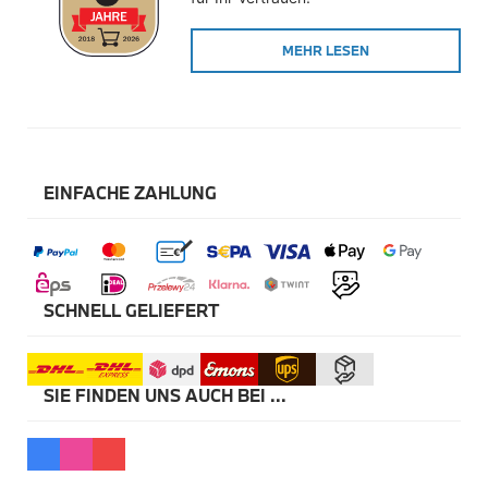
Winterkompletträder
Sommerkompletträder
MEHR LESEN
Räderzubehör
Felgen
Reifen
Sicherheit
BMW X5 Zubehör
M Performance
Transport & Gepäck
EINFACHE ZAHLUNG
Exterieur
Interieur
Navigation Update
Kommunikation & Information
Winterkompletträder
Sommerkompletträder
SCHNELL GELIEFERT
Räderzubehör
Felgen
Reifen
Sicherheit
SIE FINDEN UNS AUCH BEI ...
BMW X6 Zubehör
M Performance
Transport & Gepäck
Exterieur