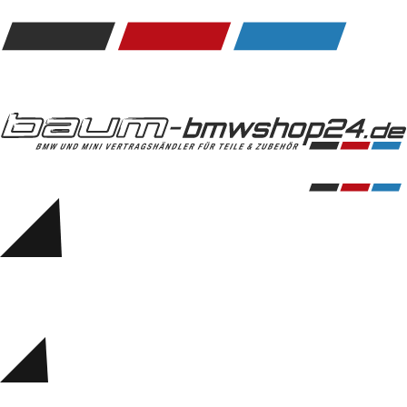
Kommunikation & Information
Winterkompletträder
Sommerkompletträder
Räderzubehör
Felgen
Reifen
Sicherheit
BMW 5er Accessories
M Performance
Transport & Gepäck
Exterieur
Interieur
Navigation Update
Kommunikation & Information
Winterkompletträder
Sommerkompletträder
Räderzubehör
Felgen
Reifen
Sicherheit
BMW 6er Accessories
M Performance
BMW Zubehör
Transport & Gepäck