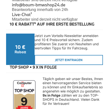
Felgen
info@baum-bmwshop24.de
Reifen
Beantwortung innerhalb von 24h
Sicherheit
Live-Chat
¹
Mitarbeiter sind derzeit nicht verfügbar
BMW iX3 Zubehör
10 € RABATT⁵ AUF IHRE ERSTE BESTELLUNG
M Performance
e-Mobilität
Transport & Gepäck
Jetzt zum Vorteils-Newsletter anmelden 
Exterieur
und 10 € Preisvorteil sichern. Zudem 
Interieur
profitieren Sie zuerst von Neuheiten und 
10 €
Kommunikation & Information
wertvollen Tipps für Ihr Fahrzeug.
Winterkompletträder
Rabatt
Sommerkompletträder
JETZT EINTRAGEN
Räderzubehör
Felgen
TOP SHOP • 
9 X IN FOLGE
Reifen
Sicherheit
Täglich geben wir unser Bestes, Ihnen 
BMW X4 Accessories
einen hervorragenden Service bieten 
M Performance
zu können und Ihr Einkaufserlebnis so 
Transport & Gepäck
angenehm wie möglich zu gestalten. 
Exterieur
9x in Folge
 zählen wir zu den TOP-
Interieur
SHOPS in Deutschland. Vielen Dank 
für Ihr Vertrauen!
Navigation Update
Kommunikation & Information