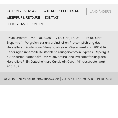
Interieur
Navigation Update
ZAHLUNG & VERSAND
WIDERRUFSBELEHRUNG
LAND ÄNDERN
Kommunikation & Information
Winterkompletträder
WIDERRUF & RETOURE
KONTAKT
Sommerkompletträder
COOKIE-EINSTELLUNGEN
Räderzubehör
Felgen
Reifen
¹ zum Ortstarif - Mo.-Do.: 9.00 - 17.00 Uhr , Fr.: 9.00 - 16.00 Uhr
² 
Sicherheit
Ersparnis im Vergleich zur unverbindlichen Preisempfehlung des 
Herstellers.
³ Kostenloser Versand ab einem Warenwert von 200 € für 
BMW X7 Accessories
Sendungen innerhalb Deutschland (ausgenommen Express-, Sperrgut- 
M Performance
& Sondermaßversand)
⁴ UVP = Unverbindliche Preisempfehlung des 
Transport & Gepäck
Herstellers.
⁵ Ein Gutschein pro Kunde einlösbar. Mindestbestellwert 
Exterieur
200 EUR
Interieur
Navigation Update
Kommunikation & Information
© 2015 - 2026 baum-bmwshop24.de
 | V0.15.6 (115318)
AGB
IMPRESSUM
D
Winterkompletträder
Sommerkompletträder
Räderzubehör
Felgen
Reifen
Sicherheit
BMW iX Zubehör