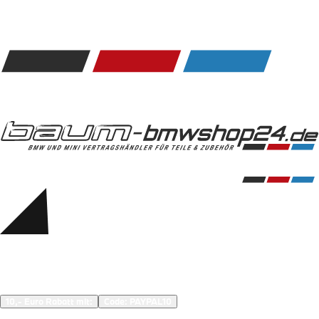
Kommunikation & Information
Winterkompletträder
Sommerkompletträder
Räderzubehör
Felgen
Reifen
Sicherheit
BMW 5er Zubehör
M Performance
Transport & Gepäck
Exterieur
Interieur
Navigation Update
Kommunikation & Information
Winterkompletträder
Sommerkompletträder
Räderzubehör
Felgen
Reifen
Sicherheit
BMW 6er Zubehör
M Performance
10,- Euro Rabatt mit:
Code: 
PAYPAL10
Transport & Gepäck