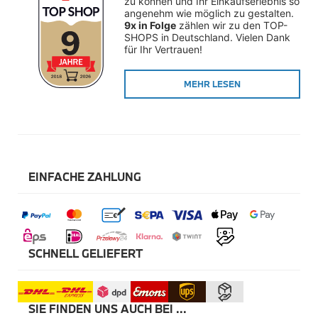
zu können und Ihr Einkaufserlebnis so 
Winterkompletträder
angenehm wie möglich zu gestalten. 
Sommerkompletträder
9x in Folge
 zählen wir zu den TOP-
Räderzubehör
SHOPS in Deutschland. Vielen Dank 
Felgen
für Ihr Vertrauen!
Reifen
Sicherheit
MEHR LESEN
BMW X5 Zubehör
M Performance
Transport & Gepäck
Exterieur
Interieur
Navigation Update
Kommunikation & Information
EINFACHE ZAHLUNG
Winterkompletträder
Sommerkompletträder
Räderzubehör
Felgen
Reifen
Sicherheit
SCHNELL GELIEFERT
BMW X6 Zubehör
M Performance
Transport & Gepäck
SIE FINDEN UNS AUCH BEI ...
Exterieur