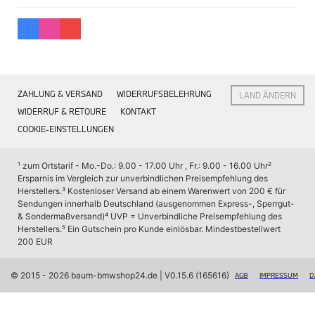
Interieur
Navigation Update
Kommunikation & Information
Winterkompletträder
Sommerkompletträder
Räderzubehör
Felgen
ZAHLUNG & VERSAND
WIDERRUFSBELEHRUNG
LAND ÄNDERN
Reifen
Sicherheit
WIDERRUF & RETOURE
KONTAKT
COOKIE-EINSTELLUNGEN
BMW X7 Zubehör
M Performance
Transport & Gepäck
¹ zum Ortstarif - Mo.-Do.: 9.00 - 17.00 Uhr , Fr.: 9.00 - 16.00 Uhr
² 
Exterieur
Ersparnis im Vergleich zur unverbindlichen Preisempfehlung des 
Interieur
Herstellers.
³ Kostenloser Versand ab einem Warenwert von 200 € für 
Navigation Update
Sendungen innerhalb Deutschland (ausgenommen Express-, Sperrgut- 
Kommunikation & Information
& Sondermaßversand)
⁴ UVP = Unverbindliche Preisempfehlung des 
Winterkompletträder
Herstellers.
⁵ Ein Gutschein pro Kunde einlösbar. Mindestbestellwert 
Sommerkompletträder
200 EUR
Räderzubehör
Felgen
Reifen
© 2015 - 2026 baum-bmwshop24.de
 | V0.15.6 (165616)
AGB
IMPRESSUM
D
Sicherheit
BMW iX Zubehör