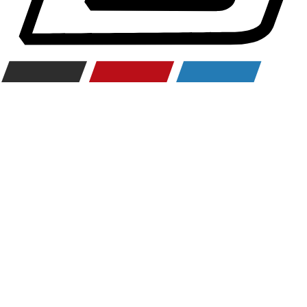
Räderzubehör
Felgen
Reifen
Sicherheit
BMW 3er Zubehör
M Performance
Transport & Gepäck
Exterieur
Interieur
Navigation Update
Kommunikation & Information
Winterkompletträder
Sommerkompletträder
Räderzubehör
Felgen
Reifen
Sicherheit
BMW 4er Zubehör
M Performance
Transport & Gepäck
Exterieur
Interieur
Navigation Update