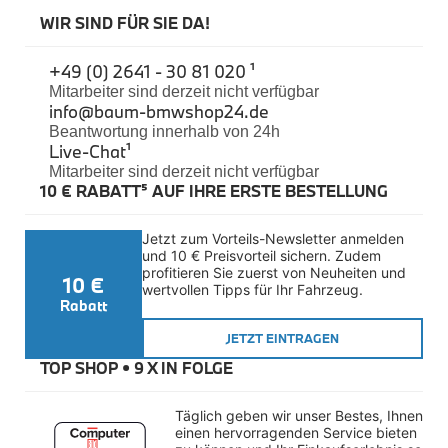
Felgen
WIR SIND FÜR SIE DA!
Reifen
Sicherheit
+49 (0) 2641 - 30 81 020 ¹
BMW iX3 Zubehör
Mitarbeiter sind derzeit nicht verfügbar
M Performance
info@baum-bmwshop24.de
e-Mobilität
Beantwortung innerhalb von 24h
Transport & Gepäck
Live-Chat
¹
Exterieur
Mitarbeiter sind derzeit nicht verfügbar
Interieur
10 € RABATT⁵ AUF IHRE ERSTE BESTELLUNG
Kommunikation & Information
Winterkompletträder
Sommerkompletträder
Jetzt zum Vorteils-Newsletter anmelden 
Räderzubehör
und 10 € Preisvorteil sichern. Zudem 
Felgen
profitieren Sie zuerst von Neuheiten und 
10 €
Reifen
wertvollen Tipps für Ihr Fahrzeug.
Sicherheit
Rabatt
BMW X4 Zubehör
JETZT EINTRAGEN
M Performance
TOP SHOP • 
9 X IN FOLGE
Transport & Gepäck
Exterieur
Interieur
Täglich geben wir unser Bestes, Ihnen 
Navigation Update
einen hervorragenden Service bieten 
Kommunikation & Information