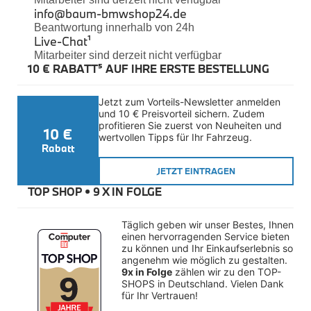
Felgen
info@baum-bmwshop24.de
Reifen
Beantwortung innerhalb von 24h
Sicherheit
Live-Chat
¹
Mitarbeiter sind derzeit nicht verfügbar
BMW iX3 Zubehör
10 € RABATT⁵ AUF IHRE ERSTE BESTELLUNG
M Performance
e-Mobilität
Transport & Gepäck
Jetzt zum Vorteils-Newsletter anmelden 
Exterieur
und 10 € Preisvorteil sichern. Zudem 
Interieur
profitieren Sie zuerst von Neuheiten und 
10 €
Kommunikation & Information
wertvollen Tipps für Ihr Fahrzeug.
Winterkompletträder
Rabatt
Sommerkompletträder
JETZT EINTRAGEN
Räderzubehör
Felgen
TOP SHOP • 
9 X IN FOLGE
Reifen
Sicherheit
Täglich geben wir unser Bestes, Ihnen 
BMW X4 Zubehör
einen hervorragenden Service bieten 
M Performance
zu können und Ihr Einkaufserlebnis so 
Transport & Gepäck
angenehm wie möglich zu gestalten. 
Exterieur
9x in Folge
 zählen wir zu den TOP-
Interieur
SHOPS in Deutschland. Vielen Dank 
für Ihr Vertrauen!
Navigation Update
Kommunikation & Information