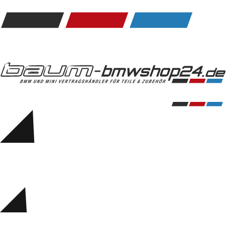
Kommunikation & Information
Winterkompletträder
Sommerkompletträder
Räderzubehör
Felgen
Reifen
Sicherheit
BMW 5er Zubehör
M Performance
Transport & Gepäck
Exterieur
Interieur
Navigation Update
Kommunikation & Information
Winterkompletträder
Sommerkompletträder
Räderzubehör
Felgen
Reifen
Sicherheit
BMW 6er Zubehör
M Performance
BMW Zubehör
Transport & Gepäck