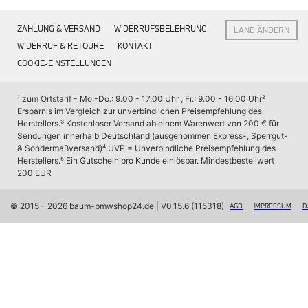
Interieur
Navigation Update
ZAHLUNG & VERSAND
WIDERRUFSBELEHRUNG
LAND ÄNDERN
Kommunikation & Information
Winterkompletträder
WIDERRUF & RETOURE
KONTAKT
Sommerkompletträder
COOKIE-EINSTELLUNGEN
Räderzubehör
Felgen
Reifen
¹ zum Ortstarif - Mo.-Do.: 9.00 - 17.00 Uhr , Fr.: 9.00 - 16.00 Uhr
² 
Sicherheit
Ersparnis im Vergleich zur unverbindlichen Preisempfehlung des 
Herstellers.
³ Kostenloser Versand ab einem Warenwert von 200 € für 
BMW X7 Zubehör
Sendungen innerhalb Deutschland (ausgenommen Express-, Sperrgut- 
M Performance
& Sondermaßversand)
⁴ UVP = Unverbindliche Preisempfehlung des 
Transport & Gepäck
Herstellers.
⁵ Ein Gutschein pro Kunde einlösbar. Mindestbestellwert 
Exterieur
200 EUR
Interieur
Navigation Update
Kommunikation & Information
© 2015 - 2026 baum-bmwshop24.de
 | V0.15.6 (115318)
AGB
IMPRESSUM
D
Winterkompletträder
Sommerkompletträder
Räderzubehör
Felgen
Reifen
Sicherheit
BMW iX Zubehör