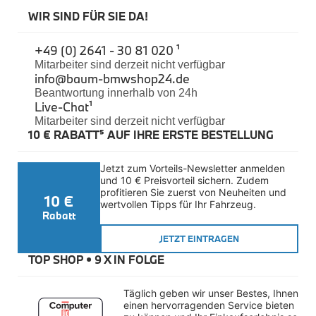
Felgen
WIR SIND FÜR SIE DA!
Reifen
Sicherheit
+49 (0) 2641 - 30 81 020 ¹
BMW iX3 Zubehör
Mitarbeiter sind derzeit nicht verfügbar
M Performance
info@baum-bmwshop24.de
e-Mobilität
Beantwortung innerhalb von 24h
Transport & Gepäck
Live-Chat
¹
Exterieur
Mitarbeiter sind derzeit nicht verfügbar
Interieur
10 € RABATT⁵ AUF IHRE ERSTE BESTELLUNG
Kommunikation & Information
Winterkompletträder
Sommerkompletträder
Jetzt zum Vorteils-Newsletter anmelden 
Räderzubehör
und 10 € Preisvorteil sichern. Zudem 
Felgen
profitieren Sie zuerst von Neuheiten und 
10 €
Reifen
wertvollen Tipps für Ihr Fahrzeug.
Sicherheit
Rabatt
BMW X4 Zubehör
JETZT EINTRAGEN
M Performance
TOP SHOP • 
9 X IN FOLGE
Transport & Gepäck
Exterieur
Interieur
Täglich geben wir unser Bestes, Ihnen 
Navigation Update
einen hervorragenden Service bieten 
Kommunikation & Information