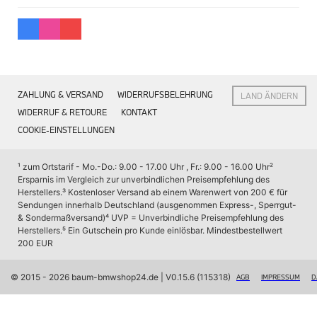
Interieur
Navigation Update
Kommunikation & Information
Winterkompletträder
Sommerkompletträder
Räderzubehör
Felgen
ZAHLUNG & VERSAND
WIDERRUFSBELEHRUNG
LAND ÄNDERN
Reifen
Sicherheit
WIDERRUF & RETOURE
KONTAKT
COOKIE-EINSTELLUNGEN
BMW X7 Zubehör
M Performance
Transport & Gepäck
¹ zum Ortstarif - Mo.-Do.: 9.00 - 17.00 Uhr , Fr.: 9.00 - 16.00 Uhr
² 
Exterieur
Ersparnis im Vergleich zur unverbindlichen Preisempfehlung des 
Interieur
Herstellers.
³ Kostenloser Versand ab einem Warenwert von 200 € für 
Navigation Update
Sendungen innerhalb Deutschland (ausgenommen Express-, Sperrgut- 
Kommunikation & Information
& Sondermaßversand)
⁴ UVP = Unverbindliche Preisempfehlung des 
Winterkompletträder
Herstellers.
⁵ Ein Gutschein pro Kunde einlösbar. Mindestbestellwert 
Sommerkompletträder
200 EUR
Räderzubehör
Felgen
Reifen
© 2015 - 2026 baum-bmwshop24.de
 | V0.15.6 (115318)
AGB
IMPRESSUM
D
Sicherheit
BMW iX Zubehör