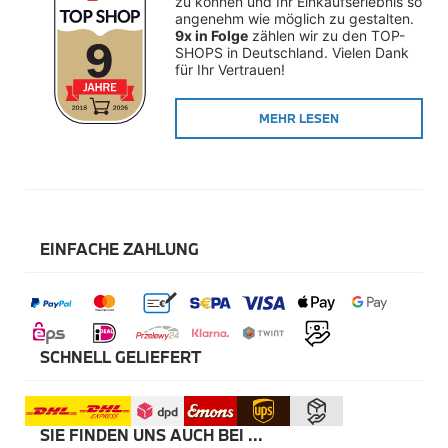
zu können und Ihr Einkaufserlebnis so 
Winterkompletträder
angenehm wie möglich zu gestalten. 
Sommerkompletträder
9x in Folge
 zählen wir zu den TOP-
Räderzubehör
SHOPS in Deutschland. Vielen Dank 
Felgen
für Ihr Vertrauen!
Reifen
Sicherheit
MEHR LESEN
BMW X5 Zubehör
M Performance
Transport & Gepäck
Exterieur
Interieur
Navigation Update
Kommunikation & Information
EINFACHE ZAHLUNG
Winterkompletträder
Sommerkompletträder
Räderzubehör
Felgen
Reifen
Sicherheit
SCHNELL GELIEFERT
BMW X6 Zubehör
M Performance
Transport & Gepäck
SIE FINDEN UNS AUCH BEI ...
Exterieur