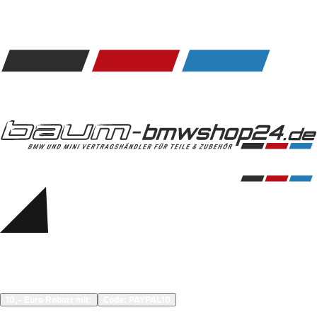
Kommunikation & Information
Winterkompletträder
Sommerkompletträder
Räderzubehör
Felgen
Reifen
Sicherheit
BMW 5er Zubehör
M Performance
Transport & Gepäck
Exterieur
Interieur
Navigation Update
Kommunikation & Information
Winterkompletträder
Sommerkompletträder
Räderzubehör
Felgen
Reifen
Sicherheit
BMW 6er Zubehör
M Performance
10,- Euro Rabatt mit:
Code: 
PAYPAL10
Transport & Gepäck