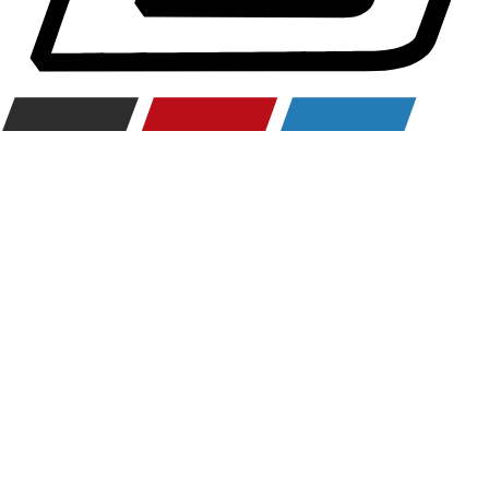
Räderzubehör
Felgen
Reifen
Sicherheit
BMW 3er Zubehör
M Performance
Transport & Gepäck
Exterieur
Interieur
Navigation Update
Kommunikation & Information
Winterkompletträder
Sommerkompletträder
Räderzubehör
Felgen
Reifen
Sicherheit
BMW 4er Zubehör
M Performance
Transport & Gepäck
Exterieur
Interieur
Navigation Update