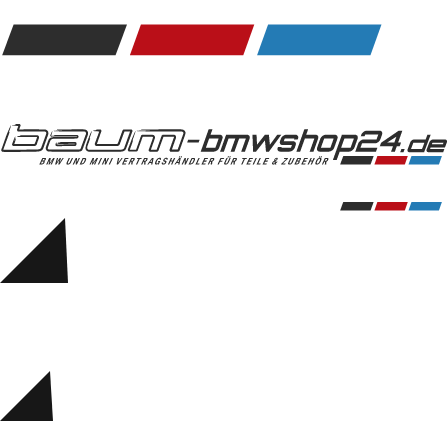
Kommunikation & Information
Winterkompletträder
Sommerkompletträder
Räderzubehör
Felgen
Reifen
Sicherheit
BMW 5er Accessories
M Performance
Transport & Gepäck
Exterieur
Interieur
Navigation Update
Kommunikation & Information
Winterkompletträder
Sommerkompletträder
Räderzubehör
Felgen
Reifen
Sicherheit
BMW 6er Accessories
M Performance
BMW Zubehör
Transport & Gepäck