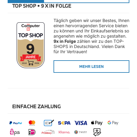
Räderzubehör
TOP SHOP • 
9 X IN FOLGE
Felgen
Reifen
Sicherheit
Täglich geben wir unser Bestes, Ihnen 
einen hervorragenden Service bieten 
BMW i8 Accessories
zu können und Ihr Einkaufserlebnis so 
e-Mobilität
angenehm wie möglich zu gestalten. 
Transport & Gepäck
9x in Folge
 zählen wir zu den TOP-
Exterieur
SHOPS in Deutschland. Vielen Dank 
Interieur
für Ihr Vertrauen!
Navigation Update
Kommunikation & Information
MEHR LESEN
Winterkompletträder
Sommerkompletträder
Räderzubehör
Felgen
Reifen
Sicherheit
EINFACHE ZAHLUNG
MINI Accessories
MINI 3-Türer Accessories
Transport & Gepäck
Exterieur
Interieur
Navigation Update