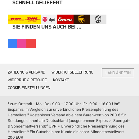
Kommunikation & Information
SCHNELL GELIEFERT
Winterkompletträder
Sommerkompletträder
Räderzubehör
Felgen
SIE FINDEN UNS AUCH BEI ...
Reifen
Sicherheit
MINI 5-Türer Accessories
Transport & Gepäck
Exterieur
Interieur
Navigation Update
ZAHLUNG & VERSAND
WIDERRUFSBELEHRUNG
LAND ÄNDERN
Kommunikation & Information
Winterkompletträder
WIDERRUF & RETOURE
KONTAKT
Sommerkompletträder
COOKIE-EINSTELLUNGEN
Räderzubehör
Felgen
Reifen
¹ zum Ortstarif - Mo.-Do.: 9.00 - 17.00 Uhr , Fr.: 9.00 - 16.00 Uhr
² 
Sicherheit
Ersparnis im Vergleich zur unverbindlichen Preisempfehlung des 
Herstellers.
³ Kostenloser Versand ab einem Warenwert von 200 € für 
MINI JCW Accessories
Sendungen innerhalb Deutschland (ausgenommen Express-, Sperrgut- 
Transport & Gepäck
& Sondermaßversand)
⁴ UVP = Unverbindliche Preisempfehlung des 
Exterieur
Herstellers.
⁵ Ein Gutschein pro Kunde einlösbar. Mindestbestellwert 
Interieur
200 EUR