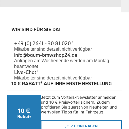
Sicherheit
BMW i3 Accessories
e-Mobilität
Transport & Gepäck
Exterieur
WIR SIND FÜR SIE DA!
Interieur
Navigation Update
+49 (0) 2641 - 30 81 020 ¹
Kommunikation & Information
Winterkompletträder
Mitarbeiter sind derzeit nicht verfügbar
info@baum-bmwshop24.de
Sommerkompletträder
Räderzubehör
Anfragen am Wochenende werden am Montag
Felgen
beantwortet
Reifen
Live-Chat
¹
Sicherheit
Mitarbeiter sind derzeit nicht verfügbar
10 € RABATT⁵ AUF IHRE ERSTE BESTELLUNG
BMW i4 Zubehör
M Performance
e-Mobilität
Jetzt zum Vorteils-Newsletter anmelden 
Transport & Gepäck
und 10 € Preisvorteil sichern. Zudem 
Exterieur
profitieren Sie zuerst von Neuheiten und 
10 €
Interieur
wertvollen Tipps für Ihr Fahrzeug.
Kommunikation & Information
Rabatt
Winterkompletträder
JETZT EINTRAGEN
Sommerkompletträder