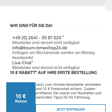
Sicherheit
BMW i3 Accessories
e-Mobilität
Transport & Gepäck
Exterieur
WIR SIND FÜR SIE DA!
Interieur
Navigation Update
+49 (0) 2641 - 30 81 020 ¹
Kommunikation & Information
Winterkompletträder
Mitarbeiter sind derzeit nicht verfügbar
info@baum-bmwshop24.de
Sommerkompletträder
Räderzubehör
Anfragen am Wochenende werden am Montag
Felgen
beantwortet
Reifen
Live-Chat
¹
Sicherheit
Mitarbeiter sind derzeit nicht verfügbar
10 € RABATT⁵ AUF IHRE ERSTE BESTELLUNG
BMW i4 Zubehör
M Performance
e-Mobilität
Jetzt zum Vorteils-Newsletter anmelden 
Transport & Gepäck
und 10 € Preisvorteil sichern. Zudem 
Exterieur
profitieren Sie zuerst von Neuheiten und 
10 €
Interieur
wertvollen Tipps für Ihr Fahrzeug.
Kommunikation & Information
Rabatt
Winterkompletträder
JETZT EINTRAGEN
Sommerkompletträder