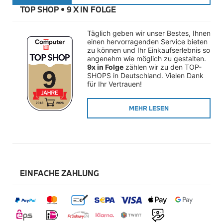
Räderzubehör
TOP SHOP • 
9 X IN FOLGE
Felgen
Reifen
Sicherheit
Täglich geben wir unser Bestes, Ihnen 
einen hervorragenden Service bieten 
BMW i8 Accessories
zu können und Ihr Einkaufserlebnis so 
e-Mobilität
angenehm wie möglich zu gestalten. 
Transport & Gepäck
9x in Folge
 zählen wir zu den TOP-
Exterieur
SHOPS in Deutschland. Vielen Dank 
Interieur
für Ihr Vertrauen!
Navigation Update
Kommunikation & Information
MEHR LESEN
Winterkompletträder
Sommerkompletträder
Räderzubehör
Felgen
Reifen
Sicherheit
EINFACHE ZAHLUNG
MINI Accessories
MINI 3-Türer Accessories
Transport & Gepäck
Exterieur
Interieur
Navigation Update