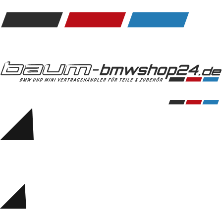
Kommunikation & Information
Winterkompletträder
Sommerkompletträder
Räderzubehör
Felgen
Reifen
Sicherheit
BMW 5er Accessories
M Performance
Transport & Gepäck
Exterieur
Interieur
Navigation Update
Kommunikation & Information
Winterkompletträder
Sommerkompletträder
Räderzubehör
Felgen
Reifen
Sicherheit
BMW 6er Accessories
M Performance
BMW Zubehör
Transport & Gepäck