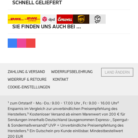
Kommunikation & Information
SCHNELL GELIEFERT
Winterkompletträder
Sommerkompletträder
Räderzubehör
Felgen
SIE FINDEN UNS AUCH BEI ...
Reifen
Sicherheit
MINI 5-Türer Accessories
Transport & Gepäck
Exterieur
Interieur
Navigation Update
ZAHLUNG & VERSAND
WIDERRUFSBELEHRUNG
LAND ÄNDERN
Kommunikation & Information
Winterkompletträder
WIDERRUF & RETOURE
KONTAKT
Sommerkompletträder
COOKIE-EINSTELLUNGEN
Räderzubehör
Felgen
Reifen
¹ zum Ortstarif - Mo.-Do.: 9.00 - 17.00 Uhr , Fr.: 9.00 - 16.00 Uhr
² 
Sicherheit
Ersparnis im Vergleich zur unverbindlichen Preisempfehlung des 
Herstellers.
³ Kostenloser Versand ab einem Warenwert von 200 € für 
MINI JCW Accessories
Sendungen innerhalb Deutschland (ausgenommen Express-, Sperrgut- 
Transport & Gepäck
& Sondermaßversand)
⁴ UVP = Unverbindliche Preisempfehlung des 
Exterieur
Herstellers.
⁵ Ein Gutschein pro Kunde einlösbar. Mindestbestellwert 
Interieur
200 EUR