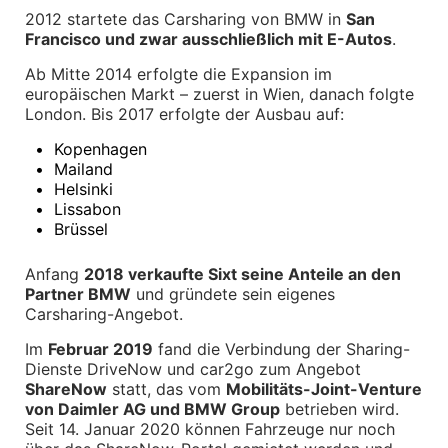
Winterkompletträder
2012 startete das Carsharing von BMW in 
San 
Sommerkompletträder
Francisco und zwar ausschließlich mit E-Autos
.
Räderzubehör
Felgen
Ab Mitte 2014 erfolgte die Expansion im 
Reifen
europäischen Markt – zuerst in Wien, danach folgte 
Sicherheit
London. Bis 2017 erfolgte der Ausbau auf:
BMW X5 Zubehör
•
Kopenhagen
M Performance
•
Mailand
Transport & Gepäck
•
Helsinki
Exterieur
•
Lissabon
Interieur
Navigation Update
•
Brüssel
Kommunikation & Information
Winterkompletträder
Anfang 
2018 verkaufte Sixt seine Anteile an den 
Sommerkompletträder
Partner BMW
 und gründete sein eigenes 
Räderzubehör
Carsharing-Angebot.
Felgen
Reifen
Im 
Februar 2019
 fand die Verbindung der Sharing-
Sicherheit
Dienste DriveNow und car2go zum Angebot 
BMW X6 Zubehör
ShareNow
 statt, das vom 
Mobilitäts-Joint-Venture 
M Performance
von Daimler AG und BMW Group
 betrieben wird. 
Transport & Gepäck
Seit 14. Januar 2020 können Fahrzeuge nur noch 
Exterieur