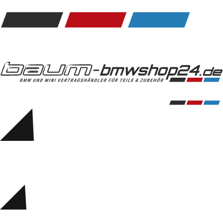
Kommunikation & Information
Winterkompletträder
Sommerkompletträder
Räderzubehör
Felgen
Reifen
Sicherheit
BMW 5er Zubehör
M Performance
Transport & Gepäck
Exterieur
Interieur
Navigation Update
Kommunikation & Information
Winterkompletträder
Sommerkompletträder
Räderzubehör
Felgen
Reifen
Sicherheit
BMW 6er Zubehör
M Performance
BMW Zubehör
Transport & Gepäck