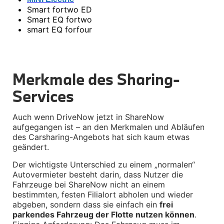
Kommunikation & Information
•
Smart fortwo ED
Winterkompletträder
•
Smart EQ fortwo
Sommerkompletträder
•
smart EQ forfour
Räderzubehör
Felgen
Reifen
Sicherheit
Merkmale des Sharing-
MINI 5-Türer Zubehör
Transport & Gepäck
Services
Exterieur
Interieur
Navigation Update
Auch wenn DriveNow jetzt in ShareNow 
Kommunikation & Information
aufgegangen ist – an den Merkmalen und Abläufen 
Winterkompletträder
des Carsharing-Angebots hat sich kaum etwas 
Sommerkompletträder
Räderzubehör
geändert.
Felgen
Reifen
Der wichtigste Unterschied zu einem „normalen“ 
Sicherheit
Autovermieter besteht darin, dass Nutzer die 
Fahrzeuge bei ShareNow nicht an einem 
MINI JCW Zubehör
bestimmten, festen Filialort abholen und wieder 
Transport & Gepäck
abgeben, sondern dass sie einfach ein 
frei 
Exterieur
parkendes Fahrzeug der Flotte nutzen können
. 
Interieur