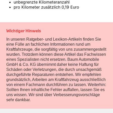
•
unbegrenzte Kilometeranzahl
Exterieur
•
pro Kilometer zusätzlich 0,19 Euro
Interieur
Navigation Update
Kommunikation & Information
Winterkompletträder
Sommerkompletträder
Wichtiger Hinweis
Räderzubehör
Felgen
In unseren Ratgeber- und Lexikon-Artikeln finden Sie
Reifen
eine Fülle an fachlichen Informationen rund um
Sicherheit
Kraftfahrzeuge, die sorgfältig von uns zusammengestellt
BMW Motorrad
wurden. Trotzdem können diese Artikel das Fachwissen
Zubehör
eines Spezialisten nicht ersetzen. Baum Automobile
Collection
GmbH & Co. KG übernimmt daher keine Haftung für
Navigation & Kommunikation
Schäden oder Verletzungen, die durch unsachgemäß
Performance
durchgeführte Reparaturen entstehen. Wir empfehlen
Zubehör
grundsätzlich, Arbeiten am Kraftfahrzeug ausschließlich
RIDE
von einem Fachmann durchführen zu lassen. Weiterhin:
Helm
Sollten Ihnen inhaltliche Fehler auffallen, lassen Sie es
Handschuhe
uns wissen. Wir sind über Verbesserungsvorschläge
Jacken
sehr dankbar.
Hosen
Schuhe | Stiefel
Funktionsbekleidung