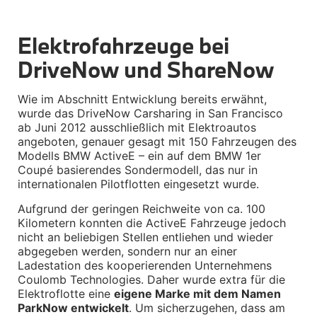
Sicherheit
BMW i3 Zubehör
Elektrofahrzeuge bei 
e-Mobilität
Transport & Gepäck
DriveNow und ShareNow
Exterieur
Interieur
Navigation Update
Wie im Abschnitt Entwicklung bereits erwähnt, 
Kommunikation & Information
wurde das DriveNow Carsharing in San Francisco 
Winterkompletträder
ab Juni 2012 ausschließlich mit Elektroautos 
Sommerkompletträder
angeboten, genauer gesagt mit 150 Fahrzeugen des 
Räderzubehör
Modells BMW ActiveE – ein auf dem BMW 1er 
Felgen
Coupé basierendes Sondermodell, das nur in 
Reifen
internationalen Pilotflotten eingesetzt wurde.
Sicherheit
BMW i4 Zubehör
Aufgrund der geringen Reichweite von ca. 100 
M Performance
Kilometern konnten die ActiveE Fahrzeuge jedoch 
e-Mobilität
nicht an beliebigen Stellen entliehen und wieder 
Transport & Gepäck
abgegeben werden, sondern nur an einer 
Exterieur
Ladestation des kooperierenden Unternehmens 
Interieur
Coulomb Technologies. Daher wurde extra für die 
Kommunikation & Information
Elektroflotte eine 
eigene Marke mit dem Namen 
Winterkompletträder
ParkNow entwickelt
. Um sicherzugehen, dass am 
Sommerkompletträder