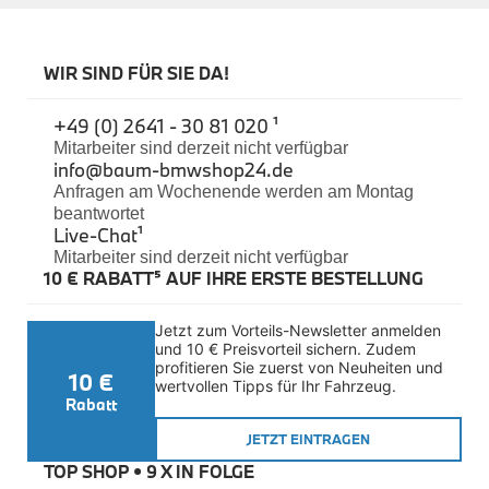
Schutzausrüstung
Gepäck
WIR SIND FÜR SIE DA!
Motorrad Reifen
Ersatzteile
+49 (0) 2641 - 30 81 020 ¹
Pflege
Cabrio- und Roadsterpflege
Mitarbeiter sind derzeit nicht verfügbar
info@baum-bmwshop24.de
Convenience-Tücher
Innenraumdüfte
Anfragen am Wochenende werden am Montag
Innenraumpflege
beantwortet
Lackpflege
Live-Chat
¹
Felgenpflege
Mitarbeiter sind derzeit nicht verfügbar
Mattlack
10 € RABATT⁵ AUF IHRE ERSTE BESTELLUNG
Pflegesets
Scheibenreinigung
Spezialanwendungen
Jetzt zum Vorteils-Newsletter anmelden 
Sonstige Artikel
und 10 € Preisvorteil sichern. Zudem 
Lackstifte
profitieren Sie zuerst von Neuheiten und 
10 €
Motorrad-Chemicals
wertvollen Tipps für Ihr Fahrzeug.
Rabatt
Lifestyle
JETZT EINTRAGEN
BMW Lifestyle
BMW M Motorsport Kollektion
TOP SHOP • 
9 X IN FOLGE
BMW M Kollektion