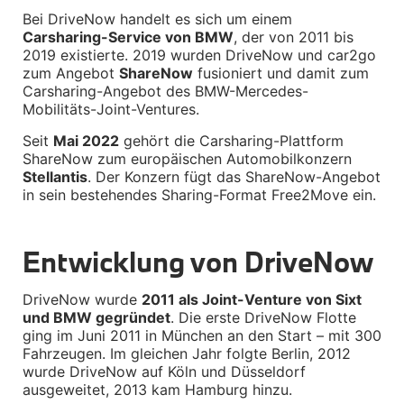
Felgen
Bei DriveNow handelt es sich um einem 
Reifen
Carsharing-Service von BMW
, der von 2011 bis 
Sicherheit
2019 existierte. 2019 wurden DriveNow und car2go 
zum Angebot 
ShareNow
 fusioniert und damit zum 
BMW iX3 Zubehör
Carsharing-Angebot des BMW-Mercedes-
M Performance
Mobilitäts-Joint-Ventures.
e-Mobilität
Transport & Gepäck
Seit 
Mai 2022
 gehört die Carsharing-Plattform 
Exterieur
ShareNow zum europäischen Automobilkonzern 
Interieur
Kommunikation & Information
Stellantis
. Der Konzern fügt das ShareNow-Angebot 
Winterkompletträder
in sein bestehendes Sharing-Format Free2Move ein.
Sommerkompletträder
Räderzubehör
Felgen
Entwicklung von DriveNow
Reifen
Sicherheit
DriveNow wurde 
2011 als Joint-Venture von Sixt 
BMW X4 Zubehör
und BMW gegründet
. Die erste DriveNow Flotte 
M Performance
ging im Juni 2011 in München an den Start – mit 300 
Transport & Gepäck
Exterieur
Fahrzeugen. Im gleichen Jahr folgte Berlin, 2012 
Interieur
wurde DriveNow auf Köln und Düsseldorf 
Navigation Update
ausgeweitet, 2013 kam Hamburg hinzu.
Kommunikation & Information