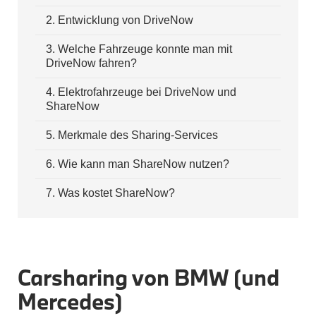
2
.
Entwicklung von DriveNow
BMW X2 Zubehör
M Performance
Transport & Gepäck
3
.
Welche Fahrzeuge konnte man mit
Exterieur
DriveNow fahren?
Interieur
Navigation Update
4
.
Elektrofahrzeuge bei DriveNow und
Kommunikation & Information
ShareNow
Winterkompletträder
Sommerkompletträder
5
.
Merkmale des Sharing-Services
Räderzubehör
Felgen
Reifen
6
.
Wie kann man ShareNow nutzen?
Sicherheit
7
.
Was kostet ShareNow?
BMW X3 Zubehör
M Performance
Transport & Gepäck
Exterieur
Interieur
Navigation Update
Carsharing von BMW (und 
Kommunikation & Information
Winterkompletträder
Mercedes)
Sommerkompletträder
Räderzubehör