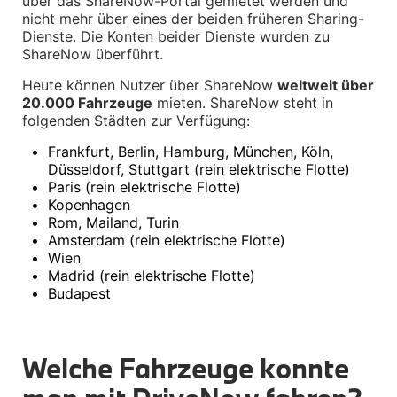
über das ShareNow-Portal gemietet werden und 
Interieur
nicht mehr über eines der beiden früheren Sharing-
Navigation Update
Dienste. Die Konten beider Dienste wurden zu 
Kommunikation & Information
ShareNow überführt.
Winterkompletträder
Sommerkompletträder
Heute können Nutzer über ShareNow 
weltweit über 
Räderzubehör
20.000 Fahrzeuge
 mieten. ShareNow steht in 
Felgen
folgenden Städten zur Verfügung:
Reifen
Sicherheit
•
Frankfurt, Berlin, Hamburg, München, Köln, 
BMW X7 Zubehör
Düsseldorf, Stuttgart (rein elektrische Flotte)
M Performance
•
Paris (rein elektrische Flotte)
Transport & Gepäck
•
Kopenhagen
Exterieur
•
Rom, Mailand, Turin
Interieur
•
Amsterdam (rein elektrische Flotte)
Navigation Update
•
Wien
Kommunikation & Information
•
Madrid (rein elektrische Flotte)
Winterkompletträder
•
Budapest
Sommerkompletträder
Räderzubehör
Felgen
Reifen
Welche Fahrzeuge konnte 
Sicherheit
BMW iX Zubehör