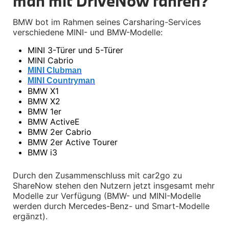
man mit DriveNow fahren?
M Performance
e-Mobilität
BMW bot im Rahmen seines Carsharing-Services 
Transport & Gepäck
verschiedene MINI- und BMW-Modelle:
Exterieur
Interieur
•
MINI 3-Türer und 5-Türer
Kommunikation & Information
•
MINI Cabrio
Winterkompletträder
Sommerkompletträder
•
MINI Clubman
Räderzubehör
•
MINI Countryman
Felgen
•
BMW X1
Reifen
•
BMW X2
Sicherheit
•
BMW 1er
•
BMW ActiveE
BMW Z4 Zubehör
•
BMW 2er Cabrio
M Performance
•
BMW 2er Active Tourer
Transport & Gepäck
Exterieur
•
BMW i3
Interieur
Navigation Update
Durch den Zusammenschluss mit car2go zu 
Kommunikation & Information
ShareNow stehen den Nutzern jetzt insgesamt mehr 
Winterkompletträder
Modelle zur Verfügung (BMW- und MINI-Modelle 
Sommerkompletträder
werden durch Mercedes-Benz- und Smart-Modelle 
Räderzubehör
Felgen
ergänzt).
Reifen