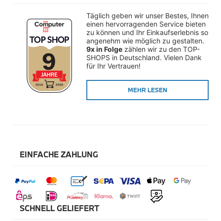
BMW 50 Jahre M
BMW Kinder Kollektion
Täglich geben wir unser Bestes, Ihnen 
BMW Classic Kollektion
einen hervorragenden Service bieten 
BMW Kollektion
zu können und Ihr Einkaufserlebnis so 
BMW Montblanc
angenehm wie möglich zu gestalten. 
BMW Yachtsport Kollektion
9x in Folge
 zählen wir zu den TOP-
SHOPS in Deutschland. Vielen Dank 
BMW Golfsport
für Ihr Vertrauen!
BMW Fahrrad
BMW Miniaturen
BMW Uhren
MEHR LESEN
Schlüsselanhänger
Sonnenbrillen
BMW Blechschilder
MINI Lifestyle
MINI Mode
MINI Accessoires
EINFACHE ZAHLUNG
MINI Kinder
MINI Gepäck
MINI Fahrrad / Bike
MINI 60 Years
Motorrad Lifestyle
SCHNELL GELIEFERT
SALE