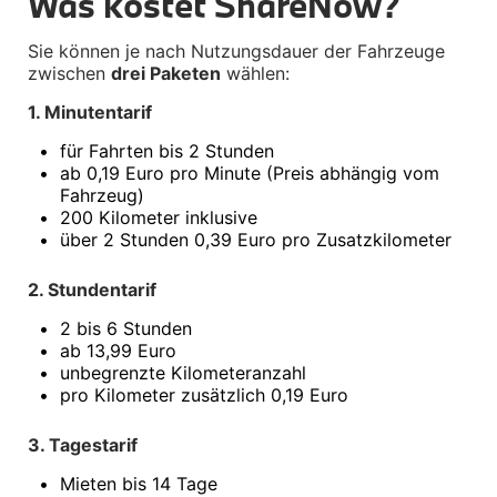
Was kostet ShareNow?
Interieur
Navigation Update
Sie können je nach Nutzungsdauer der Fahrzeuge 
Kommunikation & Information
zwischen 
drei Paketen
 wählen:
Winterkompletträder
Sommerkompletträder
1. Minutentarif
Räderzubehör
Felgen
•
für Fahrten bis 2 Stunden
Reifen
•
ab 0,19 Euro pro Minute (Preis abhängig vom 
Sicherheit
Fahrzeug)
•
200 Kilometer inklusive
MINI Coupe Zubehör
Transport & Gepäck
•
über 2 Stunden 0,39 Euro pro Zusatzkilometer
Exterieur
Interieur
2. Stundentarif
Navigation Update
Kommunikation & Information
•
2 bis 6 Stunden
Winterkompletträder
•
ab 13,99 Euro
Sommerkompletträder
•
unbegrenzte Kilometeranzahl
Räderzubehör
•
pro Kilometer zusätzlich 0,19 Euro
Felgen
Reifen
Sicherheit
3. Tagestarif
MINI Roadster Zubehör
•
Mieten bis 14 Tage
Transport & Gepäck