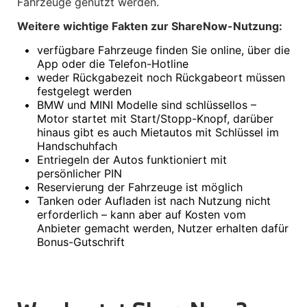
Interieur
Fahrzeuge genutzt werden.
Navigation Update
Weitere wichtige Fakten zur ShareNow-Nutzung:
Kommunikation & Information
Winterkompletträder
•
verfügbare Fahrzeuge finden Sie online, über die 
Sommerkompletträder
Räderzubehör
App oder die Telefon-Hotline
Felgen
•
weder Rückgabezeit noch Rückgabeort müssen 
Reifen
festgelegt werden
Sicherheit
•
BMW und MINI Modelle sind schlüssellos – 
Motor startet mit Start/Stopp-Knopf, darüber 
MINI Countryman Zubehör
hinaus gibt es auch Mietautos mit Schlüssel im 
Transport & Gepäck
Handschuhfach
Exterieur
•
Entriegeln der Autos funktioniert mit 
Interieur
Navigation Update
persönlicher PIN
Kommunikation & Information
•
Reservierung der Fahrzeuge ist möglich
Winterkompletträder
•
Tanken oder Aufladen ist nach Nutzung nicht 
Sommerkompletträder
erforderlich – kann aber auf Kosten vom 
Räderzubehör
Anbieter gemacht werden, Nutzer erhalten dafür 
Felgen
Bonus-Gutschrift
Reifen
Sicherheit
MINI Paceman Zubehör
Transport & Gepäck
Exterieur