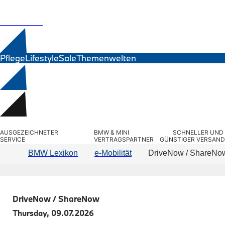
MINI Zubehör
Exterieur
BMW Motorrad
Interieur
Navigation Update
Ersatzteile
Kommunikation & Information
Winterkompletträder
Sommerkompletträder
Räderzubehör
Pflege
Lifestyle
Sale
Themenwelten
Felgen
Reifen
Sicherheit
BMW 7er Zubehör
M Performance
Transport & Gepäck
Suchbegriff eingeben...
Exterieur
AUSGEZEICHNETER 
BMW & MINI 
SCHNELLER UND 
Interieur
SERVICE
VERTRAGSPARTNER
GÜNSTIGER VERSAND
Navigation Update
BMW Lexikon
e-Mobilität
DriveNow / ShareNo
Kommunikation & Information
Winterkompletträder
Sommerkompletträder
Räderzubehör
Felgen
DriveNow / ShareNow
Reifen
Sicherheit
Thursday, 09.07.2026
BMW 8er Zubehör