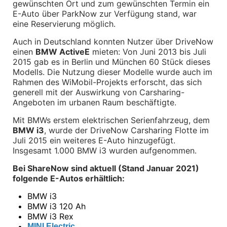
gewünschten Ort und zum gewünschten Termin ein 
Räderzubehör
Felgen
E-Auto über ParkNow zur Verfügung stand, war 
Reifen
eine Reservierung möglich.
Sicherheit
Auch in Deutschland konnten Nutzer über DriveNow 
BMW i8 Zubehör
einen 
BMW ActiveE
 mieten: Von Juni 2013 bis Juli 
e-Mobilität
2015 gab es in Berlin und München 60 Stück dieses 
Transport & Gepäck
Modells. Die Nutzung dieser Modelle wurde auch im 
Exterieur
Rahmen des WiMobil-Projekts erforscht, das sich 
Interieur
generell mit der Auswirkung von Carsharing-
Navigation Update
Angeboten im urbanen Raum beschäftigte.
Kommunikation & Information
Winterkompletträder
Mit BMWs erstem elektrischen Serienfahrzeug, dem 
Sommerkompletträder
BMW i3
, wurde der DriveNow Carsharing Flotte im 
Räderzubehör
Felgen
Juli 2015 ein weiteres E-Auto hinzugefügt. 
Reifen
Insgesamt 1.000 BMW i3 wurden aufgenommen.
Sicherheit
Bei ShareNow sind aktuell (Stand Januar 2021) 
MINI Zubehör
folgende E-Autos erhältlich:
MINI 3-Türer Zubehör
Transport & Gepäck
•
BMW i3
Exterieur
•
BMW i3 120 Ah
Interieur
•
BMW i3 Rex
Navigation Update
•
MINI Electric