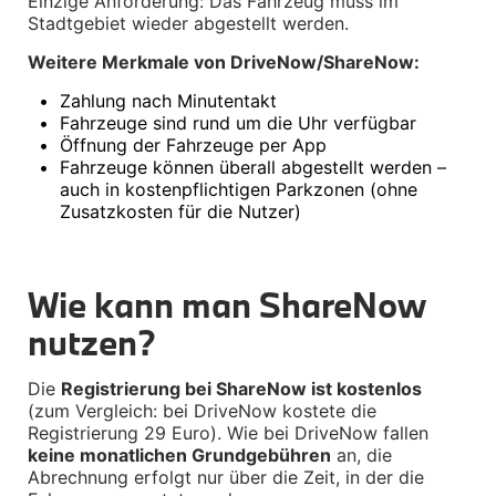
Einzige Anforderung: Das Fahrzeug muss im 
Navigation Update
Stadtgebiet wieder abgestellt werden.
Kommunikation & Information
Winterkompletträder
Weitere Merkmale von DriveNow/ShareNow:
Sommerkompletträder
Räderzubehör
•
Zahlung nach Minutentakt
Felgen
•
Fahrzeuge sind rund um die Uhr verfügbar
Reifen
Sicherheit
•
Öffnung der Fahrzeuge per App
•
Fahrzeuge können überall abgestellt werden – 
MINI Clubman Zubehör
auch in kostenpflichtigen Parkzonen (ohne 
Transport & Gepäck
Zusatzkosten für die Nutzer)
Exterieur
Interieur
Navigation Update
Kommunikation & Information
Wie kann man ShareNow 
Winter Kompletträder
Sommerkompletträder
nutzen?
Räderzubehör
Felgen
Reifen
Die 
Registrierung bei ShareNow ist kostenlos
Sicherheit
(zum Vergleich: bei DriveNow kostete die 
Registrierung 29 Euro). Wie bei DriveNow fallen 
MINI Cabrio Zubehör
keine monatlichen Grundgebühren
 an, die 
Transport & Gepäck
Abrechnung erfolgt nur über die Zeit, in der die 
Exterieur