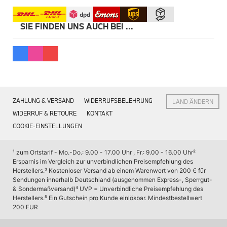
Themenwelten
BMW M Performance
BMW M Performance Power Kit
SIE FINDEN UNS AUCH BEI ...
BMW M Performance Lenkrad
BMW M Performance Schalldämpfer
BMW M Performance Heckspoiler
BMW M Performance Ziergitter
BMW Blackline Heckleuchten
Geschenkideen
BMW Geschenke für Sie
ZAHLUNG & VERSAND
WIDERRUFSBELEHRUNG
LAND ÄNDERN
BMW Geschenke für Ihn
BMW Geschenke für Kinder
WIDERRUF & RETOURE
KONTAKT
Gutscheine
COOKIE-EINSTELLUNGEN
Gebrauchte Kompletträder
Winter-Kompletträder (gebraucht)
¹ zum Ortstarif - Mo.-Do.: 9.00 - 17.00 Uhr , Fr.: 9.00 - 16.00 Uhr
² 
Sommer-Kompletträder (gebraucht)
Ersparnis im Vergleich zur unverbindlichen Preisempfehlung des 
Herstellers.
³ Kostenloser Versand ab einem Warenwert von 200 € für 
BMW & MINI Sommerkompletträder
Sendungen innerhalb Deutschland (ausgenommen Express-, Sperrgut- 
BMW & MINI Sommerreifen
& Sondermaßversand)
⁴ UVP = Unverbindliche Preisempfehlung des 
BMW & MINI Winterkompletträder
Herstellers.
⁵ Ein Gutschein pro Kunde einlösbar. Mindestbestellwert 
BMW & MINI Alufelgen
200 EUR
BMW Navi Update Downloads
BMW Navi Update