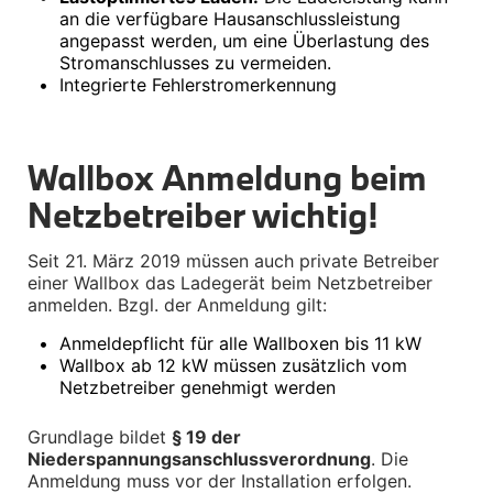
Räderzubehör
an die verfügbare Hausanschlussleistung 
Felgen
angepasst werden, um eine Überlastung des 
Reifen
Stromanschlusses zu vermeiden.
Sicherheit
•
Integrierte Fehlerstromerkennung
BMW i8 Zubehör
e-Mobilität
Transport & Gepäck
Exterieur
Wallbox Anmeldung beim 
Interieur
Netzbetreiber wichtig!
Navigation Update
Kommunikation & Information
Winterkompletträder
Seit 21. März 2019 müssen auch private Betreiber 
Sommerkompletträder
einer Wallbox das Ladegerät beim Netzbetreiber 
Räderzubehör
Felgen
anmelden. Bzgl. der Anmeldung gilt:
Reifen
•
Anmeldepflicht für alle Wallboxen bis 11 kW
Sicherheit
•
Wallbox ab 12 kW müssen zusätzlich vom 
MINI Zubehör
Netzbetreiber genehmigt werden
MINI 3-Türer Zubehör
Transport & Gepäck
Grundlage bildet 
§ 19 der 
Exterieur
Niederspannungsanschlussverordnung
. Die 
Interieur
Navigation Update
Anmeldung muss vor der Installation erfolgen.