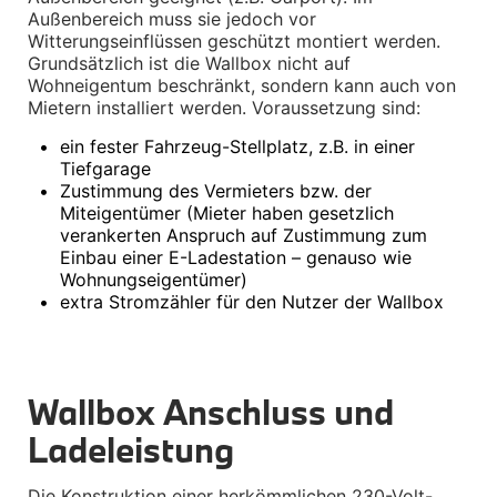
Winterkompletträder
Außenbereich muss sie jedoch vor 
Sommerkompletträder
Witterungseinflüssen geschützt montiert werden. 
Räderzubehör
Grundsätzlich ist die Wallbox nicht auf 
Felgen
Wohneigentum beschränkt, sondern kann auch von 
Reifen
Mietern installiert werden. Voraussetzung sind:
Sicherheit
•
ein fester Fahrzeug-Stellplatz, z.B. in einer 
BMW X5 Zubehör
Tiefgarage
M Performance
•
Zustimmung des Vermieters bzw. der 
Transport & Gepäck
Miteigentümer (Mieter haben gesetzlich 
Exterieur
Interieur
verankerten Anspruch auf Zustimmung zum 
Navigation Update
Einbau einer E-Ladestation – genauso wie 
Kommunikation & Information
Wohnungseigentümer)
Winterkompletträder
•
extra Stromzähler für den Nutzer der Wallbox
Sommerkompletträder
Räderzubehör
Felgen
Reifen
Sicherheit
Wallbox Anschluss und 
BMW X6 Zubehör
Ladeleistung
M Performance
Transport & Gepäck
Exterieur
Die Konstruktion einer herkömmlichen 230-Volt-