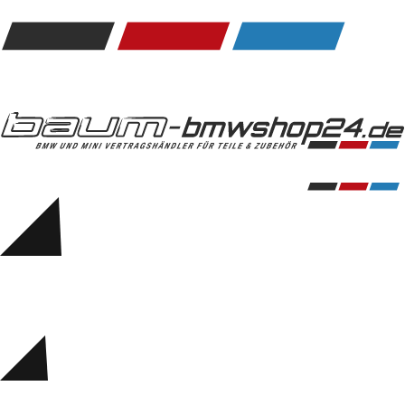
Kommunikation & Information
Winterkompletträder
Sommerkompletträder
Räderzubehör
Felgen
Reifen
Sicherheit
BMW 5er Zubehör
M Performance
Transport & Gepäck
Exterieur
Interieur
Navigation Update
Kommunikation & Information
Winterkompletträder
Sommerkompletträder
Räderzubehör
Felgen
Reifen
Sicherheit
BMW 6er Zubehör
M Performance
BMW Zubehör
Transport & Gepäck