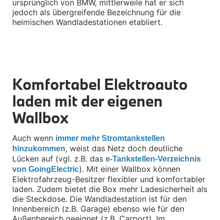
ursprünglich von BMW, mittlerweile hat er sich 
Felgen
jedoch als übergreifende Bezeichnung für die 
Reifen
heimischen Wandladestationen etabliert.
Sicherheit
BMW iX3 Zubehör
WALLBOX FÜR BMW FAHRZEUGE IM SHOP KAUFEN
M Performance
e-Mobilität
Transport & Gepäck
Exterieur
Komfortabel Elektroauto 
Interieur
Kommunikation & Information
laden mit der eigenen 
Winterkompletträder
Wallbox
Sommerkompletträder
Räderzubehör
Felgen
Auch wenn 
immer mehr Stromtankstellen 
Reifen
, weist das Netz doch deutliche 
Sicherheit
hinzukommen
Lücken auf (vgl. z.B. das 
e-Tankstellen-Verzeichnis 
BMW X4 Zubehör
). Mit einer Wallbox können 
von GoingElectric
M Performance
Elektrofahrzeug-Besitzer flexibler und komfortabler 
Transport & Gepäck
laden. Zudem bietet die Box mehr Ladesicherheit als 
Exterieur
die Steckdose. Die Wandladestation ist für den 
Interieur
Innenbereich (z.B. Garage) ebenso wie für den 
Navigation Update
Kommunikation & Information
Außenbereich geeignet (z.B. Carport). Im 