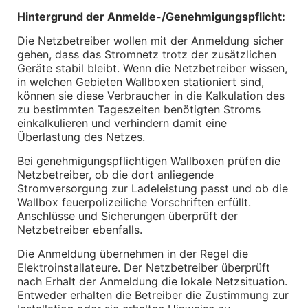
Kommunikation & Information
Hintergrund der Anmelde-/Genehmigungspflicht:
Winterkompletträder
Sommerkompletträder
Die Netzbetreiber wollen mit der Anmeldung sicher 
Räderzubehör
Felgen
gehen, dass das Stromnetz trotz der zusätzlichen 
Reifen
Geräte stabil bleibt. Wenn die Netzbetreiber wissen, 
Sicherheit
in welchen Gebieten Wallboxen stationiert sind, 
können sie diese Verbraucher in die Kalkulation des 
MINI 5-Türer Zubehör
zu bestimmten Tageszeiten benötigten Stroms 
Transport & Gepäck
einkalkulieren und verhindern damit eine 
Exterieur
Überlastung des Netzes.
Interieur
Navigation Update
Bei genehmigungspflichtigen Wallboxen prüfen die 
Kommunikation & Information
Netzbetreiber, ob die dort anliegende 
Winterkompletträder
Stromversorgung zur Ladeleistung passt und ob die 
Sommerkompletträder
Räderzubehör
Wallbox feuerpolizeiliche Vorschriften erfüllt. 
Felgen
Anschlüsse und Sicherungen überprüft der 
Reifen
Netzbetreiber ebenfalls.
Sicherheit
Die Anmeldung übernehmen in der Regel die 
MINI JCW Zubehör
Elektroinstallateure. Der Netzbetreiber überprüft 
Transport & Gepäck
nach Erhalt der Anmeldung die lokale Netzsituation. 
Exterieur
Entweder erhalten die Betreiber die Zustimmung zur 
Interieur