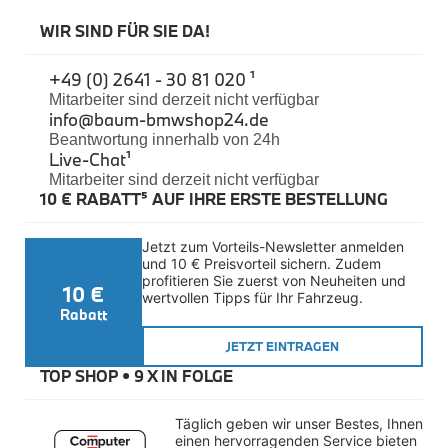
Exterieur
WIR SIND FÜR SIE DA!
Interieur
Navigation Update
Kommunikation & Information
+49 (0) 2641 - 30 81 020 ¹
Winterkompletträder
Mitarbeiter sind derzeit nicht verfügbar
Sommerkompletträder
info@baum-bmwshop24.de
Räderzubehör
Beantwortung innerhalb von 24h
Felgen
Live-Chat
¹
Reifen
Sicherheit
Mitarbeiter sind derzeit nicht verfügbar
10 € RABATT⁵ AUF IHRE ERSTE BESTELLUNG
BMW Motorrad
Zubehör
Jetzt zum Vorteils-Newsletter anmelden 
Collection
und 10 € Preisvorteil sichern. Zudem 
Navigation & Kommunikation
profitieren Sie zuerst von Neuheiten und 
Performance
10 €
wertvollen Tipps für Ihr Fahrzeug.
Zubehör
Rabatt
RIDE
JETZT EINTRAGEN
Helm
Handschuhe
TOP SHOP • 
9 X IN FOLGE
Jacken
Hosen
Täglich geben wir unser Bestes, Ihnen 
Schuhe | Stiefel
einen hervorragenden Service bieten 
Funktionsbekleidung