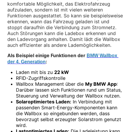
Sicherheit
komfortable Möglichkeit, das Elektrofahrzeug 
aufzuladen, sondern ist mit vielen weiteren 
BMW i3 Zubehör
Funktionen ausgestattet. So kann sie beispielsweise 
e-Mobilität
erkennen, wann das Fahrzeug geladen ist und 
Transport & Gepäck
stoppt daraufhin die Verbindung zum Stromnetz. 
Exterieur
Auch Störungen kann die Ladebox erkennen und 
Interieur
den Ladevorgang anhalten. Damit lädt die Wallbox 
Navigation Update
Kommunikation & Information
auch effizienter als andere Lademöglichkeiten.
Winterkompletträder
Als Beispiel einige Funktionen der 
Sommerkompletträder
BMW Wallbox 
Räderzubehör
:
der 4. Generation
Felgen
Reifen
•
Laden mit bis zu 
22 kW
Sicherheit
•
RFID-Zugriffskontrolle
•
Wallbox Management über die 
My BMW App
: 
BMW i4 Zubehör
Darüber lassen sich Funktionen rund um Status, 
M Performance
Steuerung und Verwaltung der Wallbox nutzen.
e-Mobilität
•
Solaroptimiertes Laden:
 In Verbindung mit 
Transport & Gepäck
passenden Smart-Energy-Komponenten kann 
Exterieur
Interieur
die Wallbox so eingebunden werden, dass 
Kommunikation & Information
bevorzugt selbst erzeugter Solarstrom genutzt 
Winterkompletträder
wird.
Sommerkompletträder
•
Lastoptimiertes Laden:
 Die Ladeleistung kann 