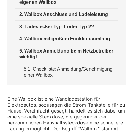
eigenen Wallbox
BMW X2 Zubehör
2
. 
Wallbox Anschluss und Ladeleistung
M Performance
Transport & Gepäck
Exterieur
3
. 
Ladestecker Typ-1 oder Typ-2?
Interieur
Navigation Update
4
. 
Wallbox mit großem Funktionsumfang
Kommunikation & Information
Winterkompletträder
5
. 
Wallbox Anmeldung beim Netzbetreiber 
Sommerkompletträder
wichtig!
Räderzubehör
Felgen
Reifen
5.1
.
Checkliste: Anmeldung/Genehmigung
Sicherheit
einer Wallbox
BMW X3 Zubehör
M Performance
Transport & Gepäck
Eine Wallbox ist eine Wandladestation für 
Exterieur
Elektroautos, sozusagen die Strom-Tankstelle für zu 
Interieur
Hause. Vereinfacht gesagt, handelt es sich dabei um 
Navigation Update
Kommunikation & Information
eine spezielle Steckdose, die gegenüber der 
Winterkompletträder
herkömmlichen Haushaltssteckdose eine schnellere 
Sommerkompletträder
Ladung ermöglicht. Der Begriff “Wallbox” stammt 
Räderzubehör