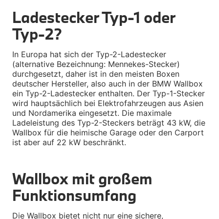
M Performance
Ladestecker Typ-1 oder 
e-Mobilität
Transport & Gepäck
Typ-2?
Exterieur
Interieur
Kommunikation & Information
In Europa hat sich der Typ-2-Ladestecker 
Winterkompletträder
(alternative Bezeichnung: Mennekes-Stecker) 
Sommerkompletträder
durchgesetzt, daher ist in den meisten Boxen 
Räderzubehör
deutscher Hersteller, also auch in der BMW Wallbox 
Felgen
Reifen
ein Typ-2-Ladestecker enthalten. Der Typ-1-Stecker 
Sicherheit
wird hauptsächlich bei Elektrofahrzeugen aus Asien 
und Nordamerika eingesetzt. Die maximale 
BMW Z4 Zubehör
Ladeleistung des Typ-2-Steckers beträgt 43 kW, die 
M Performance
Wallbox für die heimische Garage oder den Carport 
Transport & Gepäck
ist aber auf 22 kW beschränkt.
Exterieur
Interieur
Navigation Update
Kommunikation & Information
Wallbox mit großem 
Winterkompletträder
Sommerkompletträder
Funktionsumfang
Räderzubehör
Felgen
Reifen
Die Wallbox bietet nicht nur eine sichere, 