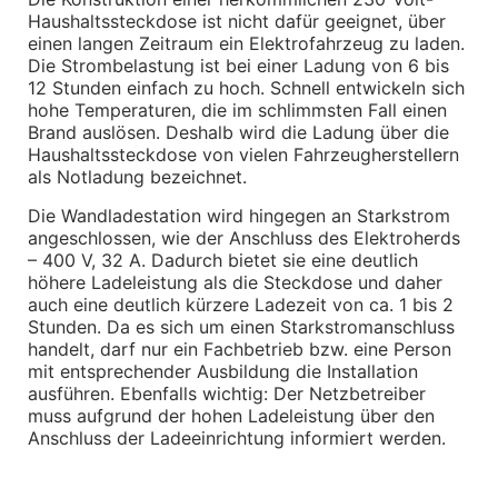
Interieur
Haushaltssteckdose ist nicht dafür geeignet, über 
Navigation Update
einen langen Zeitraum ein Elektrofahrzeug zu laden. 
Kommunikation & Information
Die Strombelastung ist bei einer Ladung von 6 bis 
Winterkompletträder
12 Stunden einfach zu hoch. Schnell entwickeln sich 
Sommerkompletträder
hohe Temperaturen, die im schlimmsten Fall einen 
Räderzubehör
Brand auslösen. Deshalb wird die Ladung über die 
Felgen
Reifen
Haushaltssteckdose von vielen Fahrzeugherstellern 
Sicherheit
als Notladung bezeichnet.
BMW X7 Zubehör
Die Wandladestation wird hingegen an Starkstrom 
M Performance
angeschlossen, wie der Anschluss des Elektroherds 
Transport & Gepäck
– 400 V, 32 A. Dadurch bietet sie eine deutlich 
Exterieur
höhere Ladeleistung als die Steckdose und daher 
Interieur
auch eine deutlich kürzere Ladezeit von ca. 1 bis 2 
Navigation Update
Stunden. Da es sich um einen Starkstromanschluss 
Kommunikation & Information
handelt, darf nur ein Fachbetrieb bzw. eine Person 
Winterkompletträder
mit entsprechender Ausbildung die Installation 
Sommerkompletträder
Räderzubehör
ausführen. Ebenfalls wichtig: Der Netzbetreiber 
Felgen
muss aufgrund der hohen Ladeleistung über den 
Reifen
Anschluss der Ladeeinrichtung informiert werden.
Sicherheit
BMW iX Zubehör