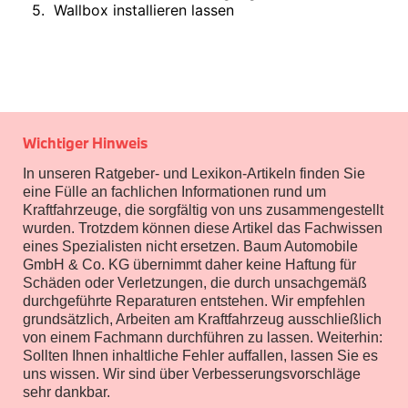
Interieur
5
.
Wallbox installieren lassen
Navigation Update
Kommunikation & Information
Winterkompletträder
WALLBOX FÜR BMW FAHRZEUGE IM SHOP KAUFEN
Sommerkompletträder
Räderzubehör
Felgen
Reifen
Sicherheit
Wichtiger Hinweis
MINI Countryman Zubehör
In unseren Ratgeber- und Lexikon-Artikeln finden Sie
Transport & Gepäck
eine Fülle an fachlichen Informationen rund um
Exterieur
Kraftfahrzeuge, die sorgfältig von uns zusammengestellt
Interieur
wurden. Trotzdem können diese Artikel das Fachwissen
Navigation Update
Kommunikation & Information
eines Spezialisten nicht ersetzen. Baum Automobile
Winterkompletträder
GmbH & Co. KG übernimmt daher keine Haftung für
Sommerkompletträder
Schäden oder Verletzungen, die durch unsachgemäß
Räderzubehör
durchgeführte Reparaturen entstehen. Wir empfehlen
Felgen
grundsätzlich, Arbeiten am Kraftfahrzeug ausschließlich
Reifen
von einem Fachmann durchführen zu lassen. Weiterhin:
Sicherheit
Sollten Ihnen inhaltliche Fehler auffallen, lassen Sie es
uns wissen. Wir sind über Verbesserungsvorschläge
MINI Paceman Zubehör
Transport & Gepäck
sehr dankbar.
Exterieur