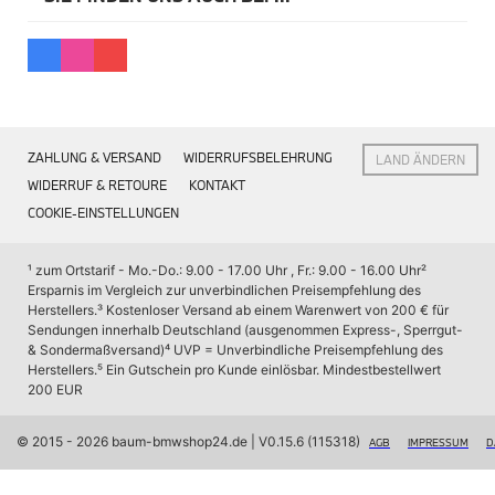
BMW 50 Jahre M
BMW Kinder Kollektion
BMW Classic Kollektion
BMW Kollektion
BMW Montblanc
BMW Yachtsport Kollektion
BMW Golfsport
BMW Fahrrad
ZAHLUNG & VERSAND
WIDERRUFSBELEHRUNG
LAND ÄNDERN
BMW Miniaturen
WIDERRUF & RETOURE
KONTAKT
BMW Uhren
Schlüsselanhänger
COOKIE-EINSTELLUNGEN
Sonnenbrillen
BMW Blechschilder
¹ zum Ortstarif - Mo.-Do.: 9.00 - 17.00 Uhr , Fr.: 9.00 - 16.00 Uhr
² 
MINI Lifestyle
Ersparnis im Vergleich zur unverbindlichen Preisempfehlung des 
MINI Mode
Herstellers.
³ Kostenloser Versand ab einem Warenwert von 200 € für 
MINI Accessoires
Sendungen innerhalb Deutschland (ausgenommen Express-, Sperrgut- 
MINI Kinder
& Sondermaßversand)
⁴ UVP = Unverbindliche Preisempfehlung des 
MINI Gepäck
Herstellers.
⁵ Ein Gutschein pro Kunde einlösbar. Mindestbestellwert 
MINI Fahrrad / Bike
200 EUR
MINI 60 Years
© 2015 - 2026 baum-bmwshop24.de
 | V0.15.6 (115318)
Motorrad Lifestyle
AGB
IMPRESSUM
D
SALE