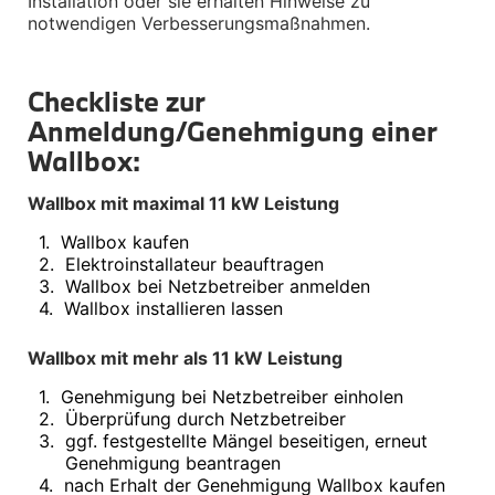
Installation oder sie erhalten Hinweise zu 
Navigation Update
notwendigen Verbesserungsmaßnahmen.
Kommunikation & Information
Winterkompletträder
Sommerkompletträder
Räderzubehör
Checkliste zur 
Felgen
Anmeldung/Genehmigung einer 
Reifen
Sicherheit
Wallbox:
MINI Clubman Zubehör
Transport & Gepäck
Wallbox mit maximal 11 kW Leistung
Exterieur
Interieur
1
.
Wallbox kaufen
Navigation Update
2
.
Elektroinstallateur beauftragen
Kommunikation & Information
3
.
Wallbox bei Netzbetreiber anmelden
Winter Kompletträder
4
.
Wallbox installieren lassen
Sommerkompletträder
Räderzubehör
Wallbox mit mehr als 11 kW Leistung
Felgen
Reifen
1
.
Genehmigung bei Netzbetreiber einholen
Sicherheit
2
.
Überprüfung durch Netzbetreiber
MINI Cabrio Zubehör
3
.
ggf. festgestellte Mängel beseitigen, erneut 
Transport & Gepäck
Genehmigung beantragen
Exterieur
4
.
nach Erhalt der Genehmigung Wallbox kaufen