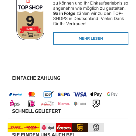
zu können und Ihr Einkaufserlebnis so 
Schutzausrüstung
angenehm wie möglich zu gestalten. 
Gepäck
9x in Folge
 zählen wir zu den TOP-
SHOPS in Deutschland. Vielen Dank 
Motorrad Reifen
für Ihr Vertrauen!
Ersatzteile
Pflege
MEHR LESEN
Cabrio- und Roadsterpflege
Convenience-Tücher
Innenraumdüfte
Innenraumpflege
Lackpflege
Felgenpflege
Mattlack
EINFACHE ZAHLUNG
Pflegesets
Scheibenreinigung
Spezialanwendungen
Sonstige Artikel
Lackstifte
Motorrad-Chemicals
SCHNELL GELIEFERT
Lifestyle
BMW Lifestyle
BMW M Motorsport Kollektion
BMW M Kollektion
SIE FINDEN UNS AUCH BEI ...