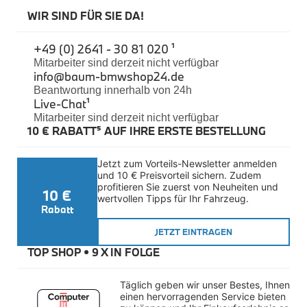
Felgen
WIR SIND FÜR SIE DA!
Reifen
Sicherheit
+49 (0) 2641 - 30 81 020 ¹
BMW iX3 Zubehör
Mitarbeiter sind derzeit nicht verfügbar
M Performance
info@baum-bmwshop24.de
e-Mobilität
Beantwortung innerhalb von 24h
Transport & Gepäck
Live-Chat
¹
Exterieur
Mitarbeiter sind derzeit nicht verfügbar
Interieur
10 € RABATT⁵ AUF IHRE ERSTE BESTELLUNG
Kommunikation & Information
Winterkompletträder
Sommerkompletträder
Jetzt zum Vorteils-Newsletter anmelden 
Räderzubehör
und 10 € Preisvorteil sichern. Zudem 
Felgen
profitieren Sie zuerst von Neuheiten und 
10 €
Reifen
wertvollen Tipps für Ihr Fahrzeug.
Sicherheit
Rabatt
BMW X4 Zubehör
JETZT EINTRAGEN
M Performance
TOP SHOP • 
9 X IN FOLGE
Transport & Gepäck
Exterieur
Interieur
Täglich geben wir unser Bestes, Ihnen 
Navigation Update
einen hervorragenden Service bieten 
Kommunikation & Information