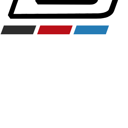
Räderzubehör
Felgen
Reifen
Sicherheit
BMW 3er Zubehör
M Performance
Transport & Gepäck
Exterieur
Interieur
Navigation Update
Kommunikation & Information
Winterkompletträder
Sommerkompletträder
Räderzubehör
Felgen
Reifen
Sicherheit
BMW 4er Zubehör
M Performance
Transport & Gepäck
Exterieur
Interieur
Navigation Update