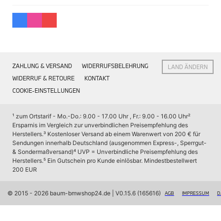
Interieur
Navigation Update
Kommunikation & Information
Winterkompletträder
Sommerkompletträder
Räderzubehör
Felgen
ZAHLUNG & VERSAND
WIDERRUFSBELEHRUNG
LAND ÄNDERN
Reifen
Sicherheit
WIDERRUF & RETOURE
KONTAKT
COOKIE-EINSTELLUNGEN
BMW X7 Zubehör
M Performance
Transport & Gepäck
¹ zum Ortstarif - Mo.-Do.: 9.00 - 17.00 Uhr , Fr.: 9.00 - 16.00 Uhr
² 
Exterieur
Ersparnis im Vergleich zur unverbindlichen Preisempfehlung des 
Interieur
Herstellers.
³ Kostenloser Versand ab einem Warenwert von 200 € für 
Navigation Update
Sendungen innerhalb Deutschland (ausgenommen Express-, Sperrgut- 
Kommunikation & Information
& Sondermaßversand)
⁴ UVP = Unverbindliche Preisempfehlung des 
Winterkompletträder
Herstellers.
⁵ Ein Gutschein pro Kunde einlösbar. Mindestbestellwert 
Sommerkompletträder
200 EUR
Räderzubehör
Felgen
Reifen
© 2015 - 2026 baum-bmwshop24.de
 | V0.15.6 (165616)
AGB
IMPRESSUM
D
Sicherheit
BMW iX Zubehör