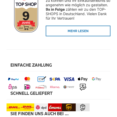
zu können und Ihr Einkaufserlebnis so 
Winterkompletträder
angenehm wie möglich zu gestalten. 
Sommerkompletträder
9x in Folge
 zählen wir zu den TOP-
Räderzubehör
SHOPS in Deutschland. Vielen Dank 
Felgen
für Ihr Vertrauen!
Reifen
Sicherheit
MEHR LESEN
BMW X5 Zubehör
M Performance
Transport & Gepäck
Exterieur
Interieur
Navigation Update
Kommunikation & Information
EINFACHE ZAHLUNG
Winterkompletträder
Sommerkompletträder
Räderzubehör
Felgen
Reifen
Sicherheit
SCHNELL GELIEFERT
BMW X6 Zubehör
M Performance
Transport & Gepäck
SIE FINDEN UNS AUCH BEI ...
Exterieur