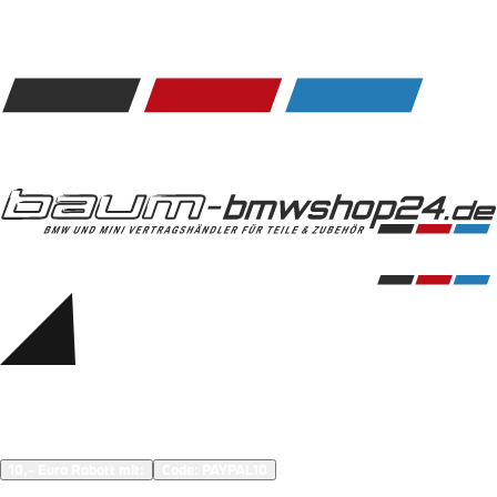
Kommunikation & Information
Winterkompletträder
Sommerkompletträder
Räderzubehör
Felgen
Reifen
Sicherheit
BMW 5er Zubehör
M Performance
Transport & Gepäck
Exterieur
Interieur
Navigation Update
Kommunikation & Information
Winterkompletträder
Sommerkompletträder
Räderzubehör
Felgen
Reifen
Sicherheit
BMW 6er Zubehör
M Performance
10,- Euro Rabatt mit:
Code: 
PAYPAL10
Transport & Gepäck