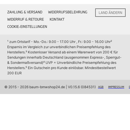
Interieur
Navigation Update
ZAHLUNG & VERSAND
WIDERRUFSBELEHRUNG
LAND ÄNDERN
Kommunikation & Information
Winterkompletträder
WIDERRUF & RETOURE
KONTAKT
Sommerkompletträder
COOKIE-EINSTELLUNGEN
Räderzubehör
Felgen
Reifen
¹ zum Ortstarif - Mo.-Do.: 9.00 - 17.00 Uhr , Fr.: 9.00 - 16.00 Uhr
² 
Sicherheit
Ersparnis im Vergleich zur unverbindlichen Preisempfehlung des 
Herstellers.
³ Kostenloser Versand ab einem Warenwert von 200 € für 
BMW X7 Zubehör
Sendungen innerhalb Deutschland (ausgenommen Express-, Sperrgut- 
M Performance
& Sondermaßversand)
⁴ UVP = Unverbindliche Preisempfehlung des 
Transport & Gepäck
Herstellers.
⁵ Ein Gutschein pro Kunde einlösbar. Mindestbestellwert 
Exterieur
200 EUR
Interieur
Navigation Update
Kommunikation & Information
© 2015 - 2026 baum-bmwshop24.de
 | V0.15.6 (084531)
AGB
IMPRESSUM
Winterkompletträder
Sommerkompletträder
Räderzubehör
Felgen
Reifen
Sicherheit
BMW iX Zubehör