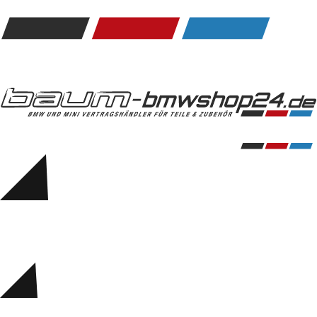
Kommunikation & Information
Winterkompletträder
Sommerkompletträder
Räderzubehör
Felgen
Reifen
Sicherheit
BMW 5er Zubehör
M Performance
Transport & Gepäck
Exterieur
Interieur
Navigation Update
Kommunikation & Information
Winterkompletträder
Sommerkompletträder
Räderzubehör
Felgen
Reifen
Sicherheit
BMW 6er Zubehör
M Performance
BMW Zubehör
Transport & Gepäck