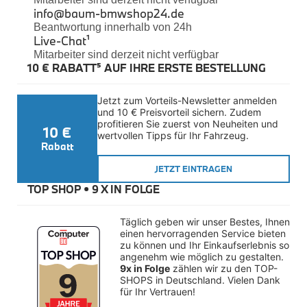
Felgen
info@baum-bmwshop24.de
Reifen
Beantwortung innerhalb von 24h
Sicherheit
Live-Chat
¹
Mitarbeiter sind derzeit nicht verfügbar
BMW iX3 Zubehör
10 € RABATT⁵ AUF IHRE ERSTE BESTELLUNG
M Performance
e-Mobilität
Transport & Gepäck
Jetzt zum Vorteils-Newsletter anmelden 
Exterieur
und 10 € Preisvorteil sichern. Zudem 
Interieur
profitieren Sie zuerst von Neuheiten und 
10 €
Kommunikation & Information
wertvollen Tipps für Ihr Fahrzeug.
Winterkompletträder
Rabatt
Sommerkompletträder
JETZT EINTRAGEN
Räderzubehör
Felgen
TOP SHOP • 
9 X IN FOLGE
Reifen
Sicherheit
Täglich geben wir unser Bestes, Ihnen 
BMW X4 Zubehör
einen hervorragenden Service bieten 
M Performance
zu können und Ihr Einkaufserlebnis so 
Transport & Gepäck
angenehm wie möglich zu gestalten. 
Exterieur
9x in Folge
 zählen wir zu den TOP-
Interieur
SHOPS in Deutschland. Vielen Dank 
für Ihr Vertrauen!
Navigation Update
Kommunikation & Information