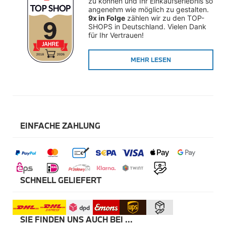
zu können und Ihr Einkaufserlebnis so 
Winterkompletträder
angenehm wie möglich zu gestalten. 
Sommerkompletträder
9x in Folge
 zählen wir zu den TOP-
Räderzubehör
SHOPS in Deutschland. Vielen Dank 
Felgen
für Ihr Vertrauen!
Reifen
Sicherheit
MEHR LESEN
BMW X5 Zubehör
M Performance
Transport & Gepäck
Exterieur
Interieur
Navigation Update
Kommunikation & Information
EINFACHE ZAHLUNG
Winterkompletträder
Sommerkompletträder
Räderzubehör
Felgen
Reifen
Sicherheit
SCHNELL GELIEFERT
BMW X6 Zubehör
M Performance
Transport & Gepäck
SIE FINDEN UNS AUCH BEI ...
Exterieur