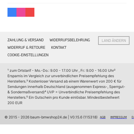
Interieur
Navigation Update
Kommunikation & Information
Winterkompletträder
Sommerkompletträder
Räderzubehör
Felgen
ZAHLUNG & VERSAND
WIDERRUFSBELEHRUNG
LAND ÄNDERN
Reifen
Sicherheit
WIDERRUF & RETOURE
KONTAKT
COOKIE-EINSTELLUNGEN
BMW X7 Zubehör
M Performance
Transport & Gepäck
¹ zum Ortstarif - Mo.-Do.: 9.00 - 17.00 Uhr , Fr.: 9.00 - 16.00 Uhr
² 
Exterieur
Ersparnis im Vergleich zur unverbindlichen Preisempfehlung des 
Interieur
Herstellers.
³ Kostenloser Versand ab einem Warenwert von 200 € für 
Navigation Update
Sendungen innerhalb Deutschland (ausgenommen Express-, Sperrgut- 
Kommunikation & Information
& Sondermaßversand)
⁴ UVP = Unverbindliche Preisempfehlung des 
Winterkompletträder
Herstellers.
⁵ Ein Gutschein pro Kunde einlösbar. Mindestbestellwert 
Sommerkompletträder
200 EUR
Räderzubehör
Felgen
Reifen
© 2015 - 2026 baum-bmwshop24.de
 | V0.15.6 (115318)
AGB
IMPRESSUM
D
Sicherheit
BMW iX Zubehör