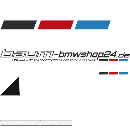
Kommunikation & Information
Winterkompletträder
Sommerkompletträder
Räderzubehör
Felgen
Reifen
Sicherheit
BMW 5er Zubehör
M Performance
Transport & Gepäck
Exterieur
Interieur
Navigation Update
Kommunikation & Information
Winterkompletträder
Sommerkompletträder
Räderzubehör
Felgen
Reifen
Sicherheit
BMW 6er Zubehör
M Performance
10,- Euro Rabatt mit:
Code: 
PAYPAL10
Transport & Gepäck