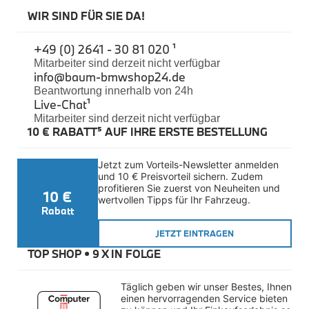
Felgen
WIR SIND FÜR SIE DA!
Reifen
Sicherheit
+49 (0) 2641 - 30 81 020 ¹
BMW iX3 Zubehör
Mitarbeiter sind derzeit nicht verfügbar
M Performance
info@baum-bmwshop24.de
e-Mobilität
Beantwortung innerhalb von 24h
Transport & Gepäck
Live-Chat
¹
Exterieur
Mitarbeiter sind derzeit nicht verfügbar
Interieur
10 € RABATT⁵ AUF IHRE ERSTE BESTELLUNG
Kommunikation & Information
Winterkompletträder
Sommerkompletträder
Jetzt zum Vorteils-Newsletter anmelden 
Räderzubehör
und 10 € Preisvorteil sichern. Zudem 
Felgen
profitieren Sie zuerst von Neuheiten und 
10 €
Reifen
wertvollen Tipps für Ihr Fahrzeug.
Sicherheit
Rabatt
BMW X4 Zubehör
JETZT EINTRAGEN
M Performance
TOP SHOP • 
9 X IN FOLGE
Transport & Gepäck
Exterieur
Interieur
Täglich geben wir unser Bestes, Ihnen 
Navigation Update
einen hervorragenden Service bieten 
Kommunikation & Information