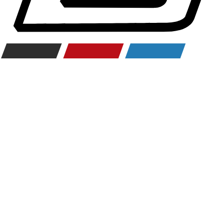
Räderzubehör
Felgen
Reifen
Sicherheit
BMW 3er Zubehör
M Performance
Transport & Gepäck
Exterieur
Interieur
Navigation Update
Kommunikation & Information
Winterkompletträder
Sommerkompletträder
Räderzubehör
Felgen
Reifen
Sicherheit
BMW 4er Zubehör
M Performance
Transport & Gepäck
Exterieur
Interieur
Navigation Update