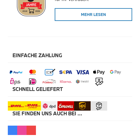
Winterkompletträder
Sommerkompletträder
MEHR LESEN
Räderzubehör
Felgen
Reifen
Sicherheit
BMW X5 Zubehör
M Performance
Transport & Gepäck
EINFACHE ZAHLUNG
Exterieur
Interieur
Navigation Update
Kommunikation & Information
Winterkompletträder
Sommerkompletträder
SCHNELL GELIEFERT
Räderzubehör
Felgen
Reifen
Sicherheit
SIE FINDEN UNS AUCH BEI ...
BMW X6 Zubehör
M Performance
Transport & Gepäck
Exterieur