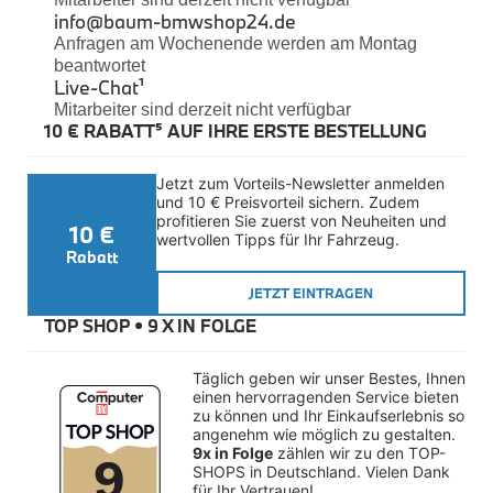
Felgen
info@baum-bmwshop24.de
Reifen
Anfragen am Wochenende werden am Montag
Sicherheit
beantwortet
Live-Chat
¹
BMW iX3 Zubehör
Mitarbeiter sind derzeit nicht verfügbar
M Performance
10 € RABATT⁵ AUF IHRE ERSTE BESTELLUNG
e-Mobilität
Transport & Gepäck
Exterieur
Jetzt zum Vorteils-Newsletter anmelden 
Interieur
und 10 € Preisvorteil sichern. Zudem 
Kommunikation & Information
profitieren Sie zuerst von Neuheiten und 
10 €
Winterkompletträder
wertvollen Tipps für Ihr Fahrzeug.
Sommerkompletträder
Rabatt
Räderzubehör
Felgen
JETZT EINTRAGEN
Reifen
TOP SHOP • 
9 X IN FOLGE
Sicherheit
BMW X4 Zubehör
Täglich geben wir unser Bestes, Ihnen 
M Performance
einen hervorragenden Service bieten 
Transport & Gepäck
zu können und Ihr Einkaufserlebnis so 
Exterieur
angenehm wie möglich zu gestalten. 
Interieur
9x in Folge
 zählen wir zu den TOP-
Navigation Update
SHOPS in Deutschland. Vielen Dank 
Kommunikation & Information
für Ihr Vertrauen!