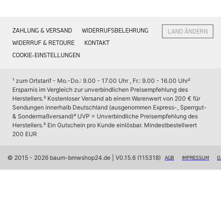
Interieur
Navigation Update
Kommunikation & Information
ZAHLUNG & VERSAND
WIDERRUFSBELEHRUNG
LAND ÄNDERN
Winterkompletträder
Sommerkompletträder
WIDERRUF & RETOURE
KONTAKT
Räderzubehör
COOKIE-EINSTELLUNGEN
Felgen
Reifen
Sicherheit
¹ zum Ortstarif - Mo.-Do.: 9.00 - 17.00 Uhr , Fr.: 9.00 - 16.00 Uhr
² 
Ersparnis im Vergleich zur unverbindlichen Preisempfehlung des 
BMW X7 Zubehör
Herstellers.
³ Kostenloser Versand ab einem Warenwert von 200 € für 
M Performance
Sendungen innerhalb Deutschland (ausgenommen Express-, Sperrgut- 
Transport & Gepäck
& Sondermaßversand)
⁴ UVP = Unverbindliche Preisempfehlung des 
Exterieur
Herstellers.
⁵ Ein Gutschein pro Kunde einlösbar. Mindestbestellwert 
Interieur
200 EUR
Navigation Update
Kommunikation & Information
Winterkompletträder
© 2015 - 2026 baum-bmwshop24.de
 | V0.15.6 (115318)
AGB
IMPRESSUM
D
Sommerkompletträder
Räderzubehör
Felgen
Reifen
Sicherheit
BMW iX Zubehör