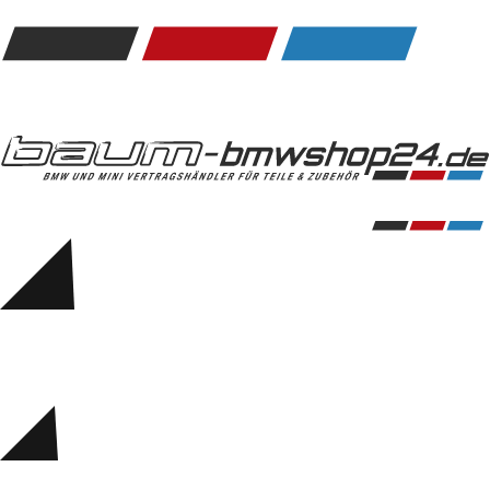
Kommunikation & Information
Winterkompletträder
Sommerkompletträder
Räderzubehör
Felgen
Reifen
Sicherheit
BMW 5er Zubehör
M Performance
Transport & Gepäck
Exterieur
Interieur
Navigation Update
Kommunikation & Information
Winterkompletträder
Sommerkompletträder
Räderzubehör
Felgen
Reifen
Sicherheit
BMW 6er Zubehör
M Performance
BMW Zubehör
Transport & Gepäck