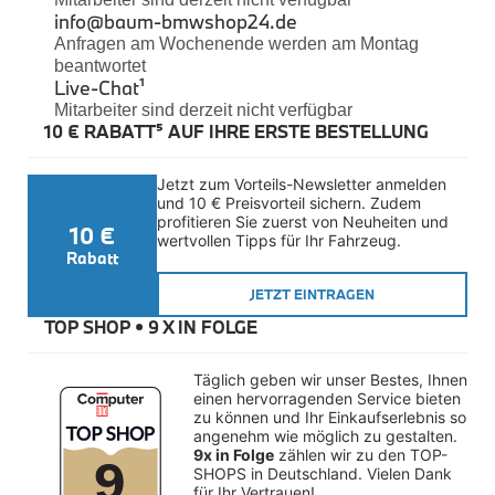
Felgen
info@baum-bmwshop24.de
Reifen
Anfragen am Wochenende werden am Montag
Sicherheit
beantwortet
Live-Chat
¹
BMW iX3 Zubehör
Mitarbeiter sind derzeit nicht verfügbar
M Performance
10 € RABATT⁵ AUF IHRE ERSTE BESTELLUNG
e-Mobilität
Transport & Gepäck
Exterieur
Jetzt zum Vorteils-Newsletter anmelden 
Interieur
und 10 € Preisvorteil sichern. Zudem 
Kommunikation & Information
profitieren Sie zuerst von Neuheiten und 
10 €
Winterkompletträder
wertvollen Tipps für Ihr Fahrzeug.
Sommerkompletträder
Rabatt
Räderzubehör
Felgen
JETZT EINTRAGEN
Reifen
TOP SHOP • 
9 X IN FOLGE
Sicherheit
BMW X4 Zubehör
Täglich geben wir unser Bestes, Ihnen 
M Performance
einen hervorragenden Service bieten 
Transport & Gepäck
zu können und Ihr Einkaufserlebnis so 
Exterieur
angenehm wie möglich zu gestalten. 
Interieur
9x in Folge
 zählen wir zu den TOP-
Navigation Update
SHOPS in Deutschland. Vielen Dank 
Kommunikation & Information
für Ihr Vertrauen!