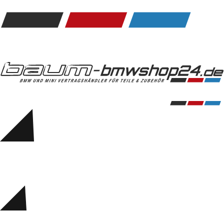
Kommunikation & Information
Winterkompletträder
Sommerkompletträder
Räderzubehör
Felgen
Reifen
Sicherheit
BMW 5er Zubehör
M Performance
Transport & Gepäck
Exterieur
Interieur
Navigation Update
Kommunikation & Information
Winterkompletträder
Sommerkompletträder
Räderzubehör
Felgen
Reifen
Sicherheit
BMW 6er Zubehör
M Performance
BMW Zubehör
Transport & Gepäck