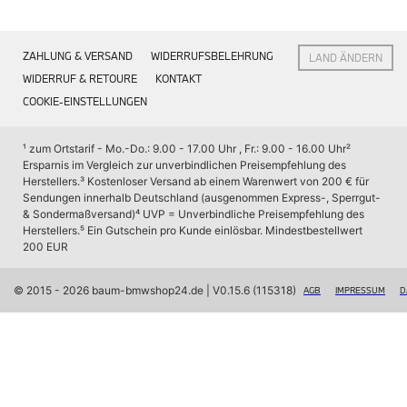
Interieur
Navigation Update
Kommunikation & Information
ZAHLUNG & VERSAND
WIDERRUFSBELEHRUNG
LAND ÄNDERN
Winterkompletträder
Sommerkompletträder
WIDERRUF & RETOURE
KONTAKT
Räderzubehör
COOKIE-EINSTELLUNGEN
Felgen
Reifen
Sicherheit
¹ zum Ortstarif - Mo.-Do.: 9.00 - 17.00 Uhr , Fr.: 9.00 - 16.00 Uhr
² 
Ersparnis im Vergleich zur unverbindlichen Preisempfehlung des 
BMW X7 Zubehör
Herstellers.
³ Kostenloser Versand ab einem Warenwert von 200 € für 
M Performance
Sendungen innerhalb Deutschland (ausgenommen Express-, Sperrgut- 
Transport & Gepäck
& Sondermaßversand)
⁴ UVP = Unverbindliche Preisempfehlung des 
Exterieur
Herstellers.
⁵ Ein Gutschein pro Kunde einlösbar. Mindestbestellwert 
Interieur
200 EUR
Navigation Update
Kommunikation & Information
Winterkompletträder
© 2015 - 2026 baum-bmwshop24.de
 | V0.15.6 (115318)
AGB
IMPRESSUM
D
Sommerkompletträder
Räderzubehör
Felgen
Reifen
Sicherheit
BMW iX Zubehör