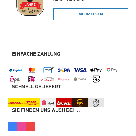
Winterkompletträder
Sommerkompletträder
MEHR LESEN
Räderzubehör
Felgen
Reifen
Sicherheit
BMW X5 Zubehör
M Performance
Transport & Gepäck
EINFACHE ZAHLUNG
Exterieur
Interieur
Navigation Update
Kommunikation & Information
Winterkompletträder
Sommerkompletträder
SCHNELL GELIEFERT
Räderzubehör
Felgen
Reifen
Sicherheit
SIE FINDEN UNS AUCH BEI ...
BMW X6 Zubehör
M Performance
Transport & Gepäck
Exterieur